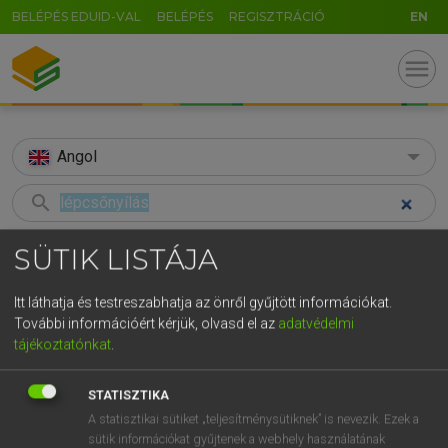
BELÉPÉS EDUID-VAL
BELÉPÉS
REGISZTRÁCIÓ
EN
menu
Angol
search
GR
KERESÉS
SÜTIK LISTÁJA
5
6
7
8
9
ö
ü
ó
TALÁLATOK
91 ms (3 db)
Itt láthatja és testreszabhatja az önről gyűjtött információkat.
r
t
z
u
i
o
p
ő
ú
További információért kérjük, olvasd el az
adatvédelmi
lépcsőnyílás
stepwell
tájékoztatónkat
.
g
h
j
k
l
é
á
ű
Ω
Magyar−angol egyetemes nagyszótár
Angol−magyar egyetemes nagysz
v
b
n
m
,
.
-
AltGr
STATISZTIKA
A statisztikai sütiket „teljesítménysütiknek” is nevezik. Ezek a
LÁZÁR A. PÉTER, VARGA GYÖRGY
sütik információkat gyűjtenek a webhely használatának