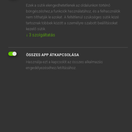
Ezek a sütik elengedhetetlenek az oldalunkon történő
REGISZTRÁCIÓ
böngészéshez,a funkciók használatához, és a felhasználók
nem tilthatják le azokat. A feltétlenül szükséges sütik közé
tartoznak többek között a személyre szabott beállításokat
kezelő sütik.
↓
3
szolgáltatás
Lázár A. Péter, Varga György
ÖSSZES APP ÁTKAPCSOLÁSA
MAGYAR−ANGOL EGYETEMES NAGYSZÓTÁR
Használja ezt a kapcsolót az összes alkalmazás
Kapcsolódó anyagok
engedélyezéséhez/letiltásához.
lépcsőjáró
lépcsőkonzol
lépcsőkorlát
lépcsőlift
lépcsőnyílás
lépcsőpihenő