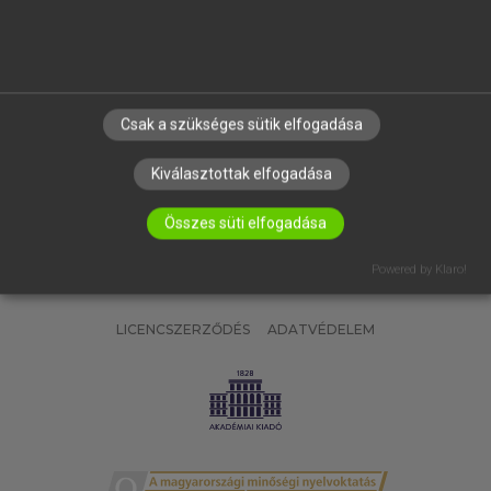
SÚGÓ
RÓLUNK
ELÉRHETŐSÉG
SÜTI BEÁLLÍTÁSOK
Csak a szükséges sütik elfogadása
IRATKOZZ FEL HÍRLEVELÜNKRE!
Kiválasztottak elfogadása
Összes süti elfogadása
Powered by Klaro!
LICENCSZERZŐDÉS
ADATVÉDELEM