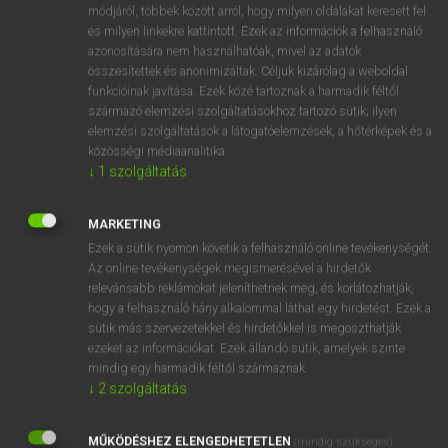
Magyar−angol egyetemes nagyszótár
arrow_forward_ios
módjáról, többek között arról, hogy milyen oldalakat keresett fel
és milyen linkekre kattintott. Ezek az információk a felhasználó
azonosítására nem használhatóak, mivel az adatok
összesítettek és anonimizáltak. Céljuk kizárólag a weboldal
funkcióinak javítása. Ezek közé tartoznak a harmadik féltől
származó elemzési szolgáltatásokhoz tartozó sütik; ilyen
elemzési szolgáltatások a látogatóelemzések, a hőtérképek és a
VAN ELŐFIZETÉSED?
közösségi médiaanalitika.
↓
1
szolgáltatás
Van előfizetésem a teljes szócikk megtekintéséhez.
BELÉPÉS
MARKETING
Ezek a sütik nyomon követik a felhasználó online tevékenységét.
Az online tevékenységek megismerésével a hirdetők
relevánsabb reklámokat jeleníthetnek meg, és korlátozhatják,
hogy a felhasználó hány alkalommal láthat egy hirdetést. Ezek a
sütik más szervezetekkel és hirdetőkkel is megoszthatják
ezeket az információkat. Ezek állandó sütik, amelyek szinte
NINCS ELŐFIZETÉSED?
mindig egy harmadik féltől származnak.
↓
2
szolgáltatás
Nincs regisztrációm és előfizetésem. A szótár 2 órás,
díjmentes próbaverziójának elindításához regisztrálok és
MŰKÖDÉSHEZ ELENGEDHETETLEN
belépek
.
(mindig szükséges)