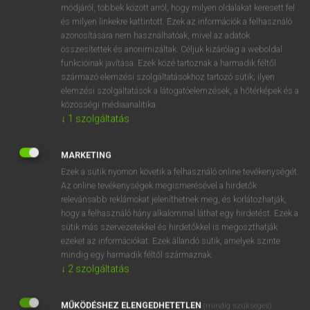
Magyar−angol egyetemes nagyszótár
arrow_forward_ios
módjáról, többek között arról, hogy milyen oldalakat keresett fel
és milyen linkekre kattintott. Ezek az információk a felhasználó
azonosítására nem használhatóak, mivel az adatok
összesítettek és anonimizáltak. Céljuk kizárólag a weboldal
funkcióinak javítása. Ezek közé tartoznak a harmadik féltől
származó elemzési szolgáltatásokhoz tartozó sütik; ilyen
elemzési szolgáltatások a látogatóelemzések, a hőtérképek és a
VAN ELŐFIZETÉSED?
közösségi médiaanalitika.
↓
1
szolgáltatás
Van előfizetésem a teljes szócikk megtekintéséhez.
BELÉPÉS
MARKETING
Ezek a sütik nyomon követik a felhasználó online tevékenységét.
Az online tevékenységek megismerésével a hirdetők
relevánsabb reklámokat jeleníthetnek meg, és korlátozhatják,
hogy a felhasználó hány alkalommal láthat egy hirdetést. Ezek a
sütik más szervezetekkel és hirdetőkkel is megoszthatják
ezeket az információkat. Ezek állandó sütik, amelyek szinte
NINCS ELŐFIZETÉSED?
mindig egy harmadik féltől származnak.
↓
2
szolgáltatás
Nincs regisztrációm és előfizetésem. A szótár 2 órás,
díjmentes próbaverziójának elindításához regisztrálok és
MŰKÖDÉSHEZ ELENGEDHETETLEN
belépek
.
(mindig szükséges)