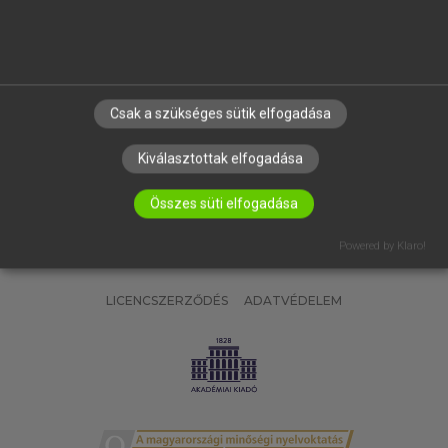
SÚGÓ
RÓLUNK
ELÉRHETŐSÉG
SÜTI BEÁLLÍTÁSOK
Csak a szükséges sütik elfogadása
IRATKOZZ FEL HÍRLEVELÜNKRE!
Kiválasztottak elfogadása
Összes süti elfogadása
Powered by Klaro!
LICENCSZERZŐDÉS
ADATVÉDELEM