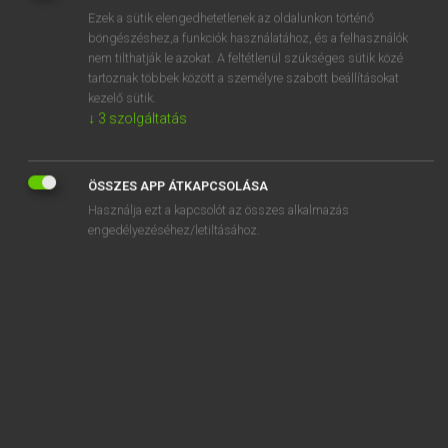
Ezek a sütik elengedhetetlenek az oldalunkon történő
REGISZTRÁCIÓ
böngészéshez,a funkciók használatához, és a felhasználók
nem tilthatják le azokat. A feltétlenül szükséges sütik közé
tartoznak többek között a személyre szabott beállításokat
kezelő sütik.
↓
3
szolgáltatás
Lázár A. Péter, Varga György
ÖSSZES APP ÁTKAPCSOLÁSA
MAGYAR−ANGOL EGYETEMES NAGYSZÓTÁR
Használja ezt a kapcsolót az összes alkalmazás
Kapcsolódó anyagok
engedélyezéséhez/letiltásához.
közelít
közelítés
közelítő
közelítőhang
közelítőkártya
közeljövő