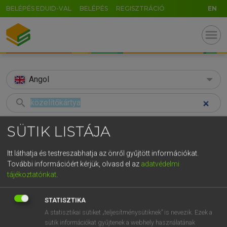
BELÉPÉS EDUID-VAL
BELÉPÉS
REGISZTRÁCIÓ
EN
menu
Angol
search
GR
KERESÉS
SÜTIK LISTÁJA
5
6
7
8
9
ö
ü
ó
TALÁLATOK
89 ms (3 db)
Itt láthatja és testreszabhatja az önről gyűjtött információkat.
r
t
z
u
i
o
p
ő
ú
További információért kérjük, olvasd el az
adatvédelmi
közelítőkártya
prox card
tájékoztatónkat
.
g
h
j
k
l
é
á
ű
Ω
Magyar−angol egyetemes nagyszótár
Angol−magyar egyetemes nagysz
v
b
n
m
,
.
-
AltGr
STATISZTIKA
A statisztikai sütiket „teljesítménysütiknek” is nevezik. Ezek a
LÁZÁR A. PÉTER, VARGA GYÖRGY
sütik információkat gyűjtenek a webhely használatának