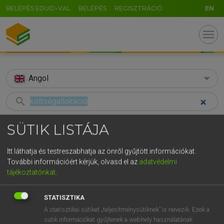
BELÉPÉS EDUID-VAL
BELÉPÉS
REGISZTRÁCIÓ
EN
menu
Angol
search
GR
KERESÉS
SÜTIK LISTÁJA
5
6
7
8
9
ö
ü
ó
TALÁLATOK
90 ms (2 db)
Itt láthatja és testreszabhatja az önről gyűjtött információkat.
r
t
z
u
i
o
p
ő
ú
További információért kérjük, olvasd el az
adatvédelmi
költségallokáció
cost allocation
tájékoztatónkat
.
g
h
j
k
l
é
á
ű
Ω
Magyar−angol egyetemes nagyszótár
Angol−magyar egyetemes nagysz
v
b
n
m
,
.
-
AltGr
STATISZTIKA
A statisztikai sütiket „teljesítménysütiknek” is nevezik. Ezek a
LÁZÁR A. PÉTER, VARGA GYÖRGY
sütik információkat gyűjtenek a webhely használatának