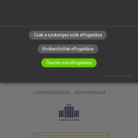
SÚGÓ
RÓLUNK
ELÉRHETŐSÉG
SÜTI BEÁLLÍTÁSOK
Csak a szükséges sütik elfogadása
IRATKOZZ FEL HÍRLEVELÜNKRE!
Kiválasztottak elfogadása
Összes süti elfogadása
Powered by Klaro!
LICENCSZERZŐDÉS
ADATVÉDELEM