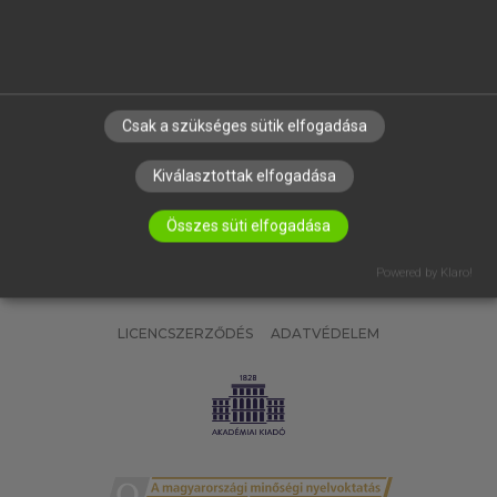
SÚGÓ
RÓLUNK
ELÉRHETŐSÉG
SÜTI BEÁLLÍTÁSOK
Csak a szükséges sütik elfogadása
IRATKOZZ FEL HÍRLEVELÜNKRE!
Kiválasztottak elfogadása
Összes süti elfogadása
Powered by Klaro!
LICENCSZERZŐDÉS
ADATVÉDELEM