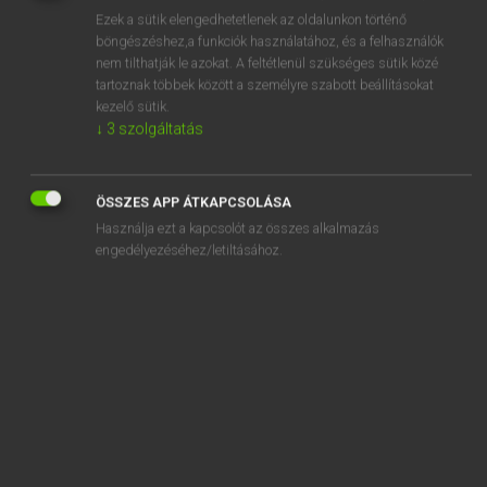
Ezek a sütik elengedhetetlenek az oldalunkon történő
REGISZTRÁCIÓ
böngészéshez,a funkciók használatához, és a felhasználók
nem tilthatják le azokat. A feltétlenül szükséges sütik közé
tartoznak többek között a személyre szabott beállításokat
kezelő sütik.
↓
3
szolgáltatás
Lázár A. Péter, Varga György
ÖSSZES APP ÁTKAPCSOLÁSA
MAGYAR−ANGOL EGYETEMES NAGYSZÓTÁR
Használja ezt a kapcsolót az összes alkalmazás
Kapcsolódó anyagok
engedélyezéséhez/letiltásához.
ifjúkori
ifjúság
ifjúsági
ifjúsági előadás
ifjúsági irodalom
ifjúsági klub