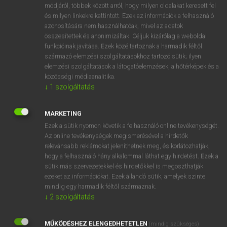
Magyar−angol egyetemes nagyszótár
arrow_forward_ios
módjáról, többek között arról, hogy milyen oldalakat keresett fel
és milyen linkekre kattintott. Ezek az információk a felhasználó
azonosítására nem használhatóak, mivel az adatok
összesítettek és anonimizáltak. Céljuk kizárólag a weboldal
funkcióinak javítása. Ezek közé tartoznak a harmadik féltől
származó elemzési szolgáltatásokhoz tartozó sütik; ilyen
elemzési szolgáltatások a látogatóelemzések, a hőtérképek és a
VAN ELŐFIZETÉSED?
közösségi médiaanalitika.
↓
1
szolgáltatás
Van előfizetésem a teljes szócikk megtekintéséhez.
BELÉPÉS
MARKETING
Ezek a sütik nyomon követik a felhasználó online tevékenységét.
Az online tevékenységek megismerésével a hirdetők
relevánsabb reklámokat jeleníthetnek meg, és korlátozhatják,
hogy a felhasználó hány alkalommal láthat egy hirdetést. Ezek a
sütik más szervezetekkel és hirdetőkkel is megoszthatják
ezeket az információkat. Ezek állandó sütik, amelyek szinte
NINCS ELŐFIZETÉSED?
mindig egy harmadik féltől származnak.
↓
2
szolgáltatás
Nincs regisztrációm és előfizetésem. A szótár 2 órás,
díjmentes próbaverziójának elindításához regisztrálok és
MŰKÖDÉSHEZ ELENGEDHETETLEN
belépek
.
(mindig szükséges)