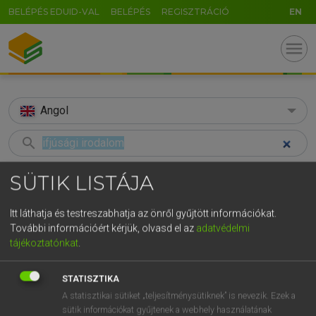
BELÉPÉS EDUID-VAL
BELÉPÉS
REGISZTRÁCIÓ
EN
menu
Angol
search
GR
KERESÉS
SÜTIK LISTÁJA
5
6
7
8
9
ö
ü
ó
TALÁLATOK
44 ms (3 db)
Itt láthatja és testreszabhatja az önről gyűjtött információkat.
r
t
z
u
i
o
p
ő
ú
További információért kérjük, olvasd el az
adatvédelmi
ifjúsági irodalom
adult
tájékoztatónkat
.
g
h
j
k
l
é
á
ű
Ω
Magyar−angol egyetemes nagyszótár
Angol−magyar szótár
v
b
n
m
,
.
-
AltGr
STATISZTIKA
A statisztikai sütiket „teljesítménysütiknek” is nevezik. Ezek a
LÁZÁR A. PÉTER, VARGA GYÖRGY
sütik információkat gyűjtenek a webhely használatának