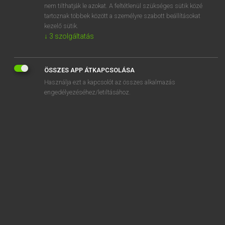
nem tilthatják le azokat. A feltétlenül szükséges sütik közé
halmozás
tartoznak többek között a személyre szabott beállításokat
halmozódás
kezelő sütik.
↓
3
szolgáltatás
ÖSSZES APP ÁTKAPCSOLÁSA
SZOTAR.NET APPLIKÁCIÓ
Használja ezt a kapcsolót az összes alkalmazás
engedélyezéséhez/letiltásához.
MICROSOFT OFFICE BŐVÍTMÉNY
BEÉPÜLŐ SZÓTÁRMODUL
ONLINE NYELVVIZSGA
EGYÉNI FELHASZNÁLÓKNAK
TANULÓKNAK
OKTATÁSI INTÉZMÉNYEKNEK
VÁLLALATI MEGOLDÁSOK
SÚGÓ