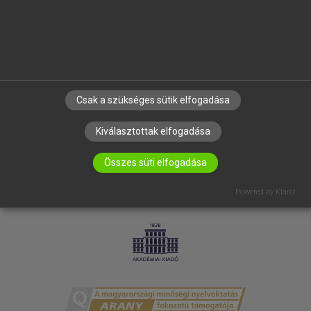
RÓLUNK
ELÉRHETŐSÉG
SÜTI BEÁLLÍTÁSOK
IRATKOZZ FEL HÍRLEVELÜNKRE!
Csak a szükséges sütik elfogadása
Kiválasztottak elfogadása
Összes süti elfogadása
Powered by Klaro!
LICENCSZERZŐDÉS
ADATVÉDELEM