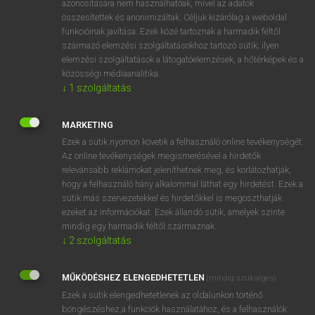
azonosítására nem használhatóak, mivel az adatok
összesítettek és anonimizáltak. Céljuk kizárólag a weboldal
fn
halmazelmélet
set theory
funkcióinak javítása. Ezek közé tartoznak a harmadik féltől
származó elemzési szolgáltatásokhoz tartozó sütik; ilyen
elemzési szolgáltatások a látogatóelemzések, a hőtérképek és a
⚲ halmazelmélet
keresése szótárainkban
közösségi médiaanalitika.
↓
1
szolgáltatás
MARKETING
Ezek a sütik nyomon követik a felhasználó online tevékenységét.
DÍJMENTES ANGOL SZÓTÁR
Az online tevékenységek megismerésével a hirdetők
relevánsabb reklámokat jeleníthetnek meg, és korlátozhatják,
halm
hogy a felhasználó hány alkalommal láthat egy hirdetést. Ezek a
halma
sütik más szervezetekkel és hirdetőkkel is megoszthatják
ezeket az információkat. Ezek állandó sütik, amelyek szinte
halmaz
mindig egy harmadik féltől származnak.
halmazállapot
↓
2
szolgáltatás
halmazelmélet
MŰKÖDÉSHEZ ELENGEDHETETLEN
(mindig szükséges)
halmérgezés
Ezek a sütik elengedhetetlenek az oldalunkon történő
halmoz
böngészéshez,a funkciók használatához, és a felhasználók