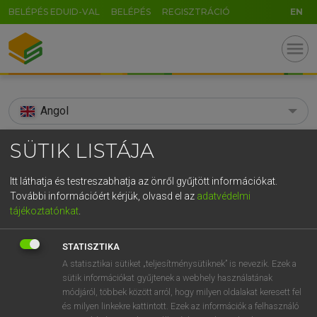
BELÉPÉS EDUID-VAL
BELÉPÉS
REGISZTRÁCIÓ
EN
menu
Angol
search
SÜTIK LISTÁJA
GR
KERESÉS
Itt láthatja és testreszabhatja az önről gyűjtött információkat.
5
6
7
8
9
ö
ü
ó
További információért kérjük, olvasd el az
adatvédelmi
TALÁLATOK
135 ms (16 db)
tájékoztatónkat
.
r
t
z
u
i
o
p
ő
ú
halmazelmélet
halmazelméleti
STATISZTIKA
g
h
j
k
l
é
á
ű
Ω
Díjmentes angol szótár
Magyar−angol egyetemes nagyszótár
A statisztikai sütiket „teljesítménysütiknek” is nevezik. Ezek a
sütik információkat gyűjtenek a webhely használatának
v
b
n
m
,
.
-
AltGr
módjáról, többek között arról, hogy milyen oldalakat keresett fel
Díjmentes angol szótár
arrow_forward_ios
és milyen linkekre kattintott. Ezek az információk a felhasználó