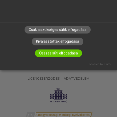
SÚGÓ
RÓLUNK
ELÉRHETŐSÉG
SÜTI BEÁLLÍTÁSOK
Csak a szükséges sütik elfogadása
IRATKOZZ FEL HÍRLEVELÜNKRE!
Kiválasztottak elfogadása
Összes süti elfogadása
Powered by Klaro!
LICENCSZERZŐDÉS
ADATVÉDELEM