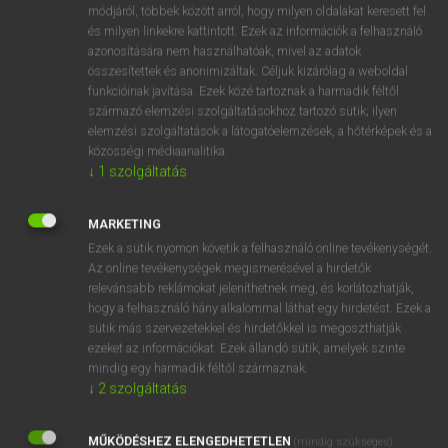
Magyar−angol egyetemes nagyszótár
arrow_forward_ios
módjáról, többek között arról, hogy milyen oldalakat keresett fel
és milyen linkekre kattintott. Ezek az információk a felhasználó
azonosítására nem használhatóak, mivel az adatok
összesítettek és anonimizáltak. Céljuk kizárólag a weboldal
funkcióinak javítása. Ezek közé tartoznak a harmadik féltől
származó elemzési szolgáltatásokhoz tartozó sütik; ilyen
elemzési szolgáltatások a látogatóelemzések, a hőtérképek és a
VAN ELŐFIZETÉSED?
közösségi médiaanalitika.
↓
1
szolgáltatás
Van előfizetésem a teljes szócikk megtekintéséhez.
BELÉPÉS
MARKETING
Ezek a sütik nyomon követik a felhasználó online tevékenységét.
Az online tevékenységek megismerésével a hirdetők
relevánsabb reklámokat jeleníthetnek meg, és korlátozhatják,
hogy a felhasználó hány alkalommal láthat egy hirdetést. Ezek a
sütik más szervezetekkel és hirdetőkkel is megoszthatják
ezeket az információkat. Ezek állandó sütik, amelyek szinte
NINCS ELŐFIZETÉSED?
mindig egy harmadik féltől származnak.
↓
2
szolgáltatás
Nincs regisztrációm és előfizetésem. A szótár 2 órás,
díjmentes próbaverziójának elindításához regisztrálok és
MŰKÖDÉSHEZ ELENGEDHETETLEN
belépek
.
(mindig szükséges)