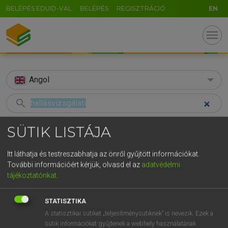
BELÉPÉS EDUID-VAL
BELÉPÉS
REGISZTRÁCIÓ
EN
menu
Angol
search
GR
KERESÉS
SÜTIK LISTÁJA
5
6
7
8
9
ö
ü
ó
TALÁLATOK
92 ms (3 db)
Itt láthatja és testreszabhatja az önről gyűjtött információkat.
r
t
z
u
i
o
p
ő
ú
További információért kérjük, olvasd el az
adatvédelmi
hallásvizsgálati
audiometric
tájékoztatónkat
.
g
h
j
k
l
é
á
ű
Ω
Magyar−angol egyetemes nagyszótár
Angol−magyar egyetemes nagysz
v
b
n
m
,
.
-
AltGr
STATISZTIKA
A statisztikai sütiket „teljesítménysütiknek” is nevezik. Ezek a
LÁZÁR A. PÉTER, VARGA GYÖRGY
sütik információkat gyűjtenek a webhely használatának