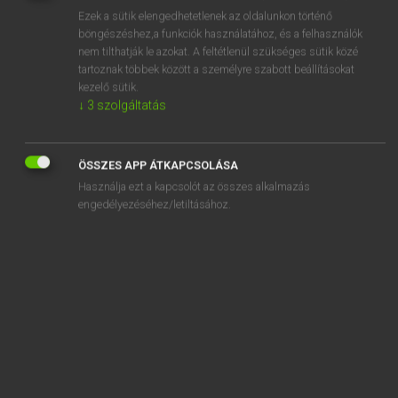
Ezek a sütik elengedhetetlenek az oldalunkon történő
REGISZTRÁCIÓ
böngészéshez,a funkciók használatához, és a felhasználók
nem tilthatják le azokat. A feltétlenül szükséges sütik közé
tartoznak többek között a személyre szabott beállításokat
kezelő sütik.
↓
3
szolgáltatás
Lázár A. Péter, Varga György
ÖSSZES APP ÁTKAPCSOLÁSA
MAGYAR−ANGOL EGYETEMES NAGYSZÓTÁR
Használja ezt a kapcsolót az összes alkalmazás
Kapcsolódó anyagok
engedélyezéséhez/letiltásához.
halláskészség
hallássérülés
hallássérült
hallásvizsgálat
hallásvizsgálati
hallásvizsgálatilag