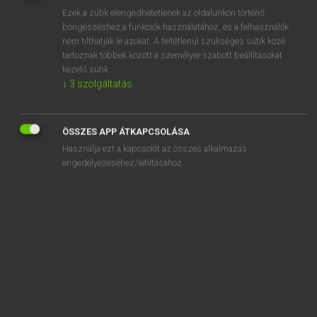
Ezek a sütik elengedhetetlenek az oldalunkon történő
REGISZTRÁCIÓ
böngészéshez,a funkciók használatához, és a felhasználók
nem tilthatják le azokat. A feltétlenül szükséges sütik közé
tartoznak többek között a személyre szabott beállításokat
kezelő sütik.
↓
3
szolgáltatás
Lázár A. Péter, Varga György
ÖSSZES APP ÁTKAPCSOLÁSA
MAGYAR−ANGOL EGYETEMES NAGYSZÓTÁR
Használja ezt a kapcsolót az összes alkalmazás
Kapcsolódó anyagok
engedélyezéséhez/letiltásához.
hosszvitorlázat
hótakaró
hótalp
hótaposó
hótaposógép
hot dog