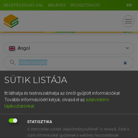
BELÉPÉS EDUID-VAL
BELÉPÉS
REGISZTRÁCIÓ
EN
menu
Angol
search
GR
KERESÉS
SÜTIK LISTÁJA
5
6
7
8
9
ö
ü
ó
TALÁLATOK
64 ms (1 db)
Itt láthatja és testreszabhatja az önről gyűjtött információkat.
r
t
z
u
i
o
p
ő
ú
További információért kérjük, olvasd el az
adatvédelmi
hótaposógép
tájékoztatónkat
.
g
h
j
k
l
é
á
ű
Ω
Magyar−angol egyetemes nagyszótár
v
b
n
m
,
.
-
AltGr
STATISZTIKA
A statisztikai sütiket „teljesítménysütiknek” is nevezik. Ezek a
LÁZÁR A. PÉTER, VARGA GYÖRGY
sütik információkat gyűjtenek a webhely használatának