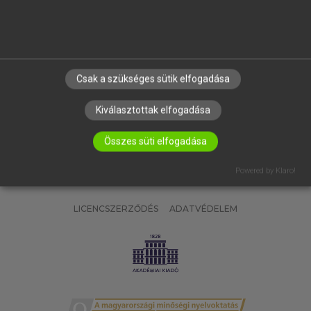
SÚGÓ
RÓLUNK
ELÉRHETŐSÉG
SÜTI BEÁLLÍTÁSOK
Csak a szükséges sütik elfogadása
IRATKOZZ FEL HÍRLEVELÜNKRE!
Kiválasztottak elfogadása
Összes süti elfogadása
Powered by Klaro!
LICENCSZERZŐDÉS
ADATVÉDELEM