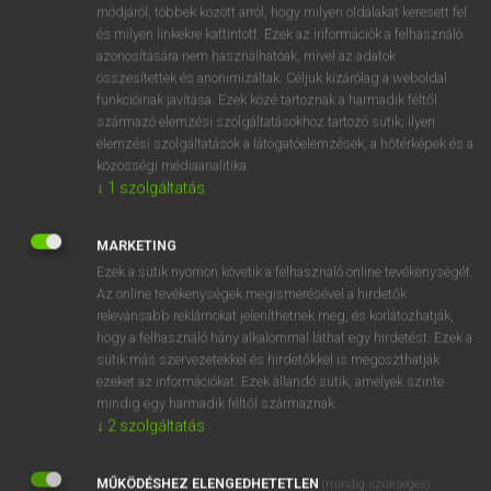
Magyar−angol egyetemes nagyszótár
módjáról, többek között arról, hogy milyen oldalakat keresett fel
és milyen linkekre kattintott. Ezek az információk a felhasználó
azonosítására nem használhatóak, mivel az adatok
összesítettek és anonimizáltak. Céljuk kizárólag a weboldal
funkcióinak javítása. Ezek közé tartoznak a harmadik féltől
származó elemzési szolgáltatásokhoz tartozó sütik; ilyen
elemzési szolgáltatások a látogatóelemzések, a hőtérképek és a
VAN ELŐFIZETÉSED?
közösségi médiaanalitika.
↓
1
szolgáltatás
Van előfizetésem a teljes szócikk megtekintéséhez.
BELÉPÉS
MARKETING
Ezek a sütik nyomon követik a felhasználó online tevékenységét.
Az online tevékenységek megismerésével a hirdetők
relevánsabb reklámokat jeleníthetnek meg, és korlátozhatják,
hogy a felhasználó hány alkalommal láthat egy hirdetést. Ezek a
sütik más szervezetekkel és hirdetőkkel is megoszthatják
ezeket az információkat. Ezek állandó sütik, amelyek szinte
NINCS ELŐFIZETÉSED?
mindig egy harmadik féltől származnak.
↓
2
szolgáltatás
Nincs regisztrációm és előfizetésem. A szótár 2 órás,
díjmentes próbaverziójának elindításához regisztrálok és
MŰKÖDÉSHEZ ELENGEDHETETLEN
belépek
.
(mindig szükséges)