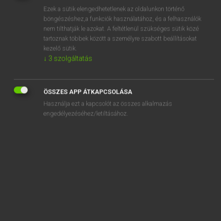
Ezek a sütik elengedhetetlenek az oldalunkon történő
REGISZTRÁCIÓ
böngészéshez,a funkciók használatához, és a felhasználók
nem tilthatják le azokat. A feltétlenül szükséges sütik közé
tartoznak többek között a személyre szabott beállításokat
kezelő sütik.
↓
3
szolgáltatás
Lázár A. Péter, Varga György
ÖSSZES APP ÁTKAPCSOLÁSA
MAGYAR−ANGOL EGYETEMES NAGYSZÓTÁR
Használja ezt a kapcsolót az összes alkalmazás
Kapcsolódó anyagok
engedélyezéséhez/letiltásához.
gerelyhajítás
gerencsér
gerenda
gerendaház
gerendatemplom
gereza