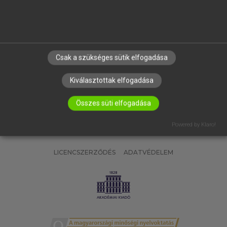
SÚGÓ
RÓLUNK
ELÉRHETŐSÉG
SÜTI BEÁLLÍTÁSOK
Csak a szükséges sütik elfogadása
IRATKOZZ FEL HÍRLEVELÜNKRE!
Kiválasztottak elfogadása
Összes süti elfogadása
Powered by Klaro!
LICENCSZERZŐDÉS
ADATVÉDELEM