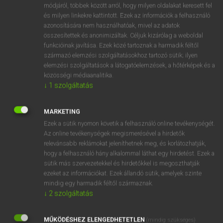
Magyar−angol egyetemes nagyszótár
arrow_forward_ios
módjáról, többek között arról, hogy milyen oldalakat keresett fel
és milyen linkekre kattintott. Ezek az információk a felhasználó
azonosítására nem használhatóak, mivel az adatok
összesítettek és anonimizáltak. Céljuk kizárólag a weboldal
funkcióinak javítása. Ezek közé tartoznak a harmadik féltől
származó elemzési szolgáltatásokhoz tartozó sütik; ilyen
elemzési szolgáltatások a látogatóelemzések, a hőtérképek és a
VAN ELŐFIZETÉSED?
közösségi médiaanalitika.
↓
1
szolgáltatás
Van előfizetésem a teljes szócikk megtekintéséhez.
BELÉPÉS
MARKETING
Ezek a sütik nyomon követik a felhasználó online tevékenységét.
Az online tevékenységek megismerésével a hirdetők
relevánsabb reklámokat jeleníthetnek meg, és korlátozhatják,
hogy a felhasználó hány alkalommal láthat egy hirdetést. Ezek a
sütik más szervezetekkel és hirdetőkkel is megoszthatják
ezeket az információkat. Ezek állandó sütik, amelyek szinte
NINCS ELŐFIZETÉSED?
mindig egy harmadik féltől származnak.
↓
2
szolgáltatás
Nincs regisztrációm és előfizetésem. A szótár 2 órás,
díjmentes próbaverziójának elindításához regisztrálok és
MŰKÖDÉSHEZ ELENGEDHETETLEN
belépek
.
(mindig szükséges)