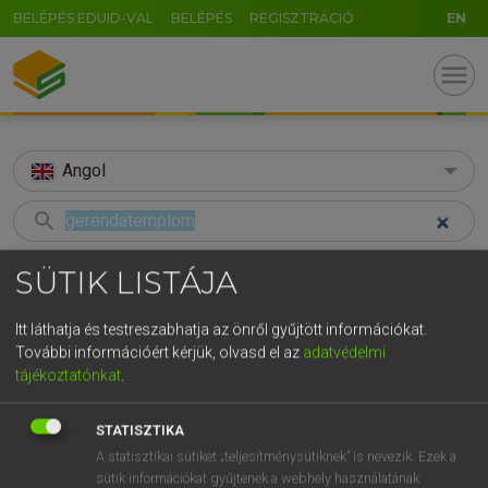
BELÉPÉS EDUID-VAL
BELÉPÉS
REGISZTRÁCIÓ
EN
menu
Angol
search
GR
KERESÉS
SÜTIK LISTÁJA
5
6
7
8
9
ö
ü
ó
TALÁLATOK
81 ms (2 db)
Itt láthatja és testreszabhatja az önről gyűjtött információkat.
r
t
z
u
i
o
p
ő
ú
További információért kérjük, olvasd el az
adatvédelmi
gerendatemplom
stave church
tájékoztatónkat
.
g
h
j
k
l
é
á
ű
Ω
Magyar−angol egyetemes nagyszótár
Angol−magyar egyetemes nagysz
v
b
n
m
,
.
-
AltGr
STATISZTIKA
A statisztikai sütiket „teljesítménysütiknek” is nevezik. Ezek a
LÁZÁR A. PÉTER, VARGA GYÖRGY
sütik információkat gyűjtenek a webhely használatának