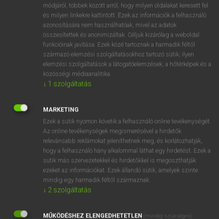
Magyar−angol egyetemes nagyszótár
módjáról, többek között arról, hogy milyen oldalakat keresett fel
és milyen linkekre kattintott. Ezek az információk a felhasználó
azonosítására nem használhatóak, mivel az adatok
összesítettek és anonimizáltak. Céljuk kizárólag a weboldal
funkcióinak javítása. Ezek közé tartoznak a harmadik féltől
származó elemzési szolgáltatásokhoz tartozó sütik; ilyen
elemzési szolgáltatások a látogatóelemzések, a hőtérképek és a
VAN ELŐFIZETÉSED?
közösségi médiaanalitika.
↓
1
szolgáltatás
Van előfizetésem a teljes szócikk megtekintéséhez.
BELÉPÉS
MARKETING
Ezek a sütik nyomon követik a felhasználó online tevékenységét.
Az online tevékenységek megismerésével a hirdetők
relevánsabb reklámokat jeleníthetnek meg, és korlátozhatják,
hogy a felhasználó hány alkalommal láthat egy hirdetést. Ezek a
sütik más szervezetekkel és hirdetőkkel is megoszthatják
ezeket az információkat. Ezek állandó sütik, amelyek szinte
NINCS ELŐFIZETÉSED?
mindig egy harmadik féltől származnak.
↓
2
szolgáltatás
Nincs regisztrációm és előfizetésem. A szótár 2 órás,
díjmentes próbaverziójának elindításához regisztrálok és
MŰKÖDÉSHEZ ELENGEDHETETLEN
belépek
.
(mindig szükséges)