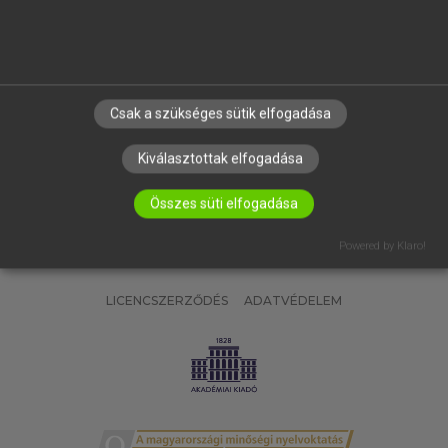
SÚGÓ
RÓLUNK
ELÉRHETŐSÉG
SÜTI BEÁLLÍTÁSOK
Csak a szükséges sütik elfogadása
IRATKOZZ FEL HÍRLEVELÜNKRE!
Kiválasztottak elfogadása
Összes süti elfogadása
Powered by Klaro!
LICENCSZERZŐDÉS
ADATVÉDELEM