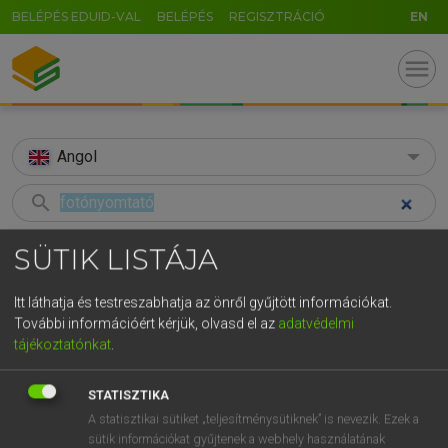
BELÉPÉS EDUID-VAL
BELÉPÉS
REGISZTRÁCIÓ
EN
menu
Angol
search
GR
KERESÉS
SÜTIK LISTÁJA
5
6
7
8
9
ö
ü
ó
TALÁLATOK
83 ms (1 db)
Itt láthatja és testreszabhatja az önről gyűjtött információkat.
r
t
z
u
i
o
p
ő
ú
További információért kérjük, olvasd el az
adatvédelmi
fotónyomtató
tájékoztatónkat
.
g
h
j
k
l
é
á
ű
Ω
Magyar−angol egyetemes nagyszótár
v
b
n
m
,
.
-
AltGr
STATISZTIKA
A statisztikai sütiket „teljesítménysütiknek” is nevezik. Ezek a
LÁZÁR A. PÉTER, VARGA GYÖRGY
sütik információkat gyűjtenek a webhely használatának