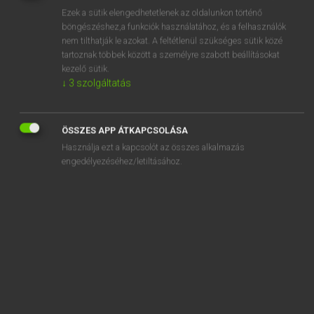
Ezek a sütik elengedhetetlenek az oldalunkon történő
REGISZTRÁCIÓ
böngészéshez,a funkciók használatához, és a felhasználók
nem tilthatják le azokat. A feltétlenül szükséges sütik közé
tartoznak többek között a személyre szabott beállításokat
kezelő sütik.
↓
3
szolgáltatás
Lázár A. Péter, Varga György
ÖSSZES APP ÁTKAPCSOLÁSA
MAGYAR−ANGOL EGYETEMES NAGYSZÓTÁR
Használja ezt a kapcsolót az összes alkalmazás
Kapcsolódó anyagok
engedélyezéséhez/letiltásához.
fotometrikus
fotómodell
fotómontázs
foton
fotónyomtató
fotópapír