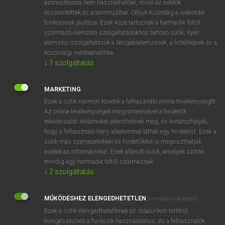
azonosítására nem használhatóak, mivel az adatok
összesítettek és anonimizáltak. Céljuk kizárólag a weboldal
fn
fülészet
otology
funkcióinak javítása. Ezek közé tartoznak a harmadik féltől
származó elemzési szolgáltatásokhoz tartozó sütik; ilyen
elemzési szolgáltatások a látogatóelemzések, a hőtérképek és a
⚲ fülészet
keresése szótárainkban
közösségi médiaanalitika.
↓
1
szolgáltatás
MARKETING
Ezek a sütik nyomon követik a felhasználó online tevékenységét.
DÍJMENTES ANGOL SZÓTÁR
Az online tevékenységek megismerésével a hirdetők
relevánsabb reklámokat jeleníthetnek meg, és korlátozhatják,
fülemüle
hogy a felhasználó hány alkalommal láthat egy hirdetést. Ezek a
füles
sütik más szervezetekkel és hirdetőkkel is megoszthatják
ezeket az információkat. Ezek állandó sütik, amelyek szinte
fülesbagoly
mindig egy harmadik féltől származnak.
fülész
↓
2
szolgáltatás
fülészet
MŰKÖDÉSHEZ ELENGEDHETETLEN
(mindig szükséges)
fülfájás
Ezek a sütik elengedhetetlenek az oldalunkon történő
fülfolyás
böngészéshez,a funkciók használatához, és a felhasználók