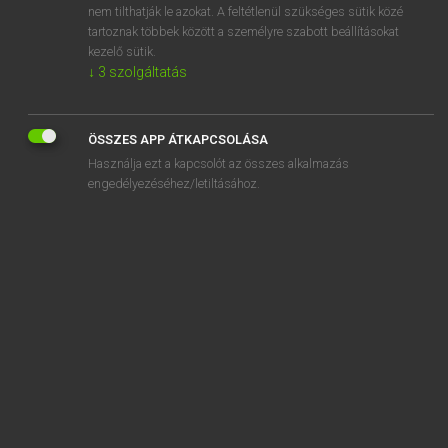
nem tilthatják le azokat. A feltétlenül szükséges sütik közé
fülhallgató
tartoznak többek között a személyre szabott beállításokat
fülhasogató
kezelő sütik.
↓
3
szolgáltatás
ÖSSZES APP ÁTKAPCSOLÁSA
SZOTAR.NET APPLIKÁCIÓ
Használja ezt a kapcsolót az összes alkalmazás
engedélyezéséhez/letiltásához.
MICROSOFT OFFICE BŐVÍTMÉNY
BEÉPÜLŐ SZÓTÁRMODUL
ONLINE NYELVVIZSGA
EGYÉNI FELHASZNÁLÓKNAK
TANULÓKNAK
OKTATÁSI INTÉZMÉNYEKNEK
VÁLLALATI MEGOLDÁSOK
SÚGÓ