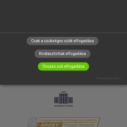
RÓLUNK
ELÉRHETŐSÉG
SÜTI BEÁLLÍTÁSOK
IRATKOZZ FEL HÍRLEVELÜNKRE!
Csak a szükséges sütik elfogadása
Kiválasztottak elfogadása
Összes süti elfogadása
Powered by Klaro!
LICENCSZERZŐDÉS
ADATVÉDELEM