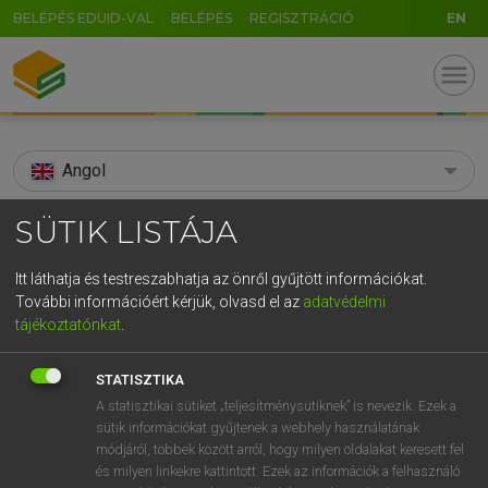
BELÉPÉS EDUID-VAL
BELÉPÉS
REGISZTRÁCIÓ
EN
menu
Angol
search
SÜTIK LISTÁJA
GR
KERESÉS
Itt láthatja és testreszabhatja az önről gyűjtött információkat.
5
6
7
8
9
ö
ü
ó
További információért kérjük, olvasd el az
adatvédelmi
TALÁLATOK
111 ms (6 db)
tájékoztatónkat
.
r
t
z
u
i
o
p
ő
ú
fülészet
fülészeti
STATISZTIKA
g
h
j
k
l
é
á
ű
Ω
Díjmentes angol szótár
Magyar−angol egyetemes nagyszótár
A statisztikai sütiket „teljesítménysütiknek” is nevezik. Ezek a
sütik információkat gyűjtenek a webhely használatának
v
b
n
m
,
.
-
AltGr
módjáról, többek között arról, hogy milyen oldalakat keresett fel
Díjmentes angol szótár
arrow_forward_ios
és milyen linkekre kattintott. Ezek az információk a felhasználó