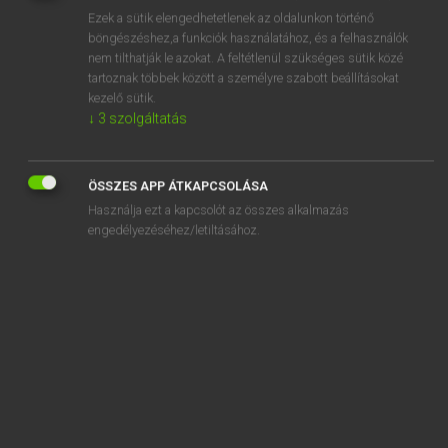
Ezek a sütik elengedhetetlenek az oldalunkon történő
REGISZTRÁCIÓ
böngészéshez,a funkciók használatához, és a felhasználók
nem tilthatják le azokat. A feltétlenül szükséges sütik közé
tartoznak többek között a személyre szabott beállításokat
kezelő sütik.
↓
3
szolgáltatás
Lázár A. Péter, Varga György
ÖSSZES APP ÁTKAPCSOLÁSA
MAGYAR−ANGOL EGYETEMES NAGYSZÓTÁR
Használja ezt a kapcsolót az összes alkalmazás
Kapcsolódó anyagok
engedélyezéséhez/letiltásához.
endodoncia
endodontológus
endogámia
endogén
endokardiális
endokarditisz