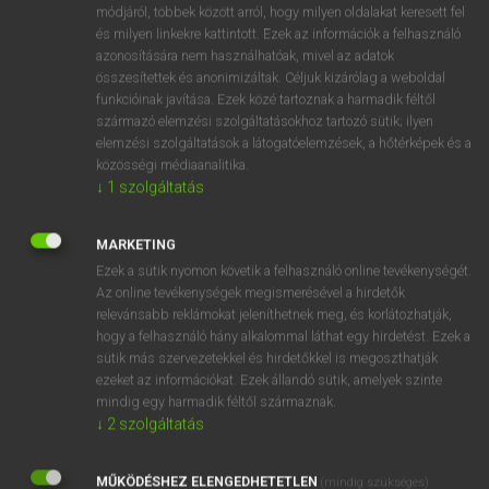
Magyar−angol egyetemes nagyszótár
módjáról, többek között arról, hogy milyen oldalakat keresett fel
és milyen linkekre kattintott. Ezek az információk a felhasználó
azonosítására nem használhatóak, mivel az adatok
összesítettek és anonimizáltak. Céljuk kizárólag a weboldal
funkcióinak javítása. Ezek közé tartoznak a harmadik féltől
származó elemzési szolgáltatásokhoz tartozó sütik; ilyen
elemzési szolgáltatások a látogatóelemzések, a hőtérképek és a
VAN ELŐFIZETÉSED?
közösségi médiaanalitika.
↓
1
szolgáltatás
Van előfizetésem a teljes szócikk megtekintéséhez.
BELÉPÉS
MARKETING
Ezek a sütik nyomon követik a felhasználó online tevékenységét.
Az online tevékenységek megismerésével a hirdetők
relevánsabb reklámokat jeleníthetnek meg, és korlátozhatják,
hogy a felhasználó hány alkalommal láthat egy hirdetést. Ezek a
sütik más szervezetekkel és hirdetőkkel is megoszthatják
ezeket az információkat. Ezek állandó sütik, amelyek szinte
NINCS ELŐFIZETÉSED?
mindig egy harmadik féltől származnak.
↓
2
szolgáltatás
Nincs regisztrációm és előfizetésem. A szótár 2 órás,
díjmentes próbaverziójának elindításához regisztrálok és
MŰKÖDÉSHEZ ELENGEDHETETLEN
belépek
.
(mindig szükséges)