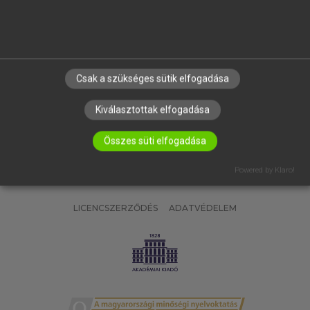
SÚGÓ
RÓLUNK
ELÉRHETŐSÉG
SÜTI BEÁLLÍTÁSOK
Csak a szükséges sütik elfogadása
IRATKOZZ FEL HÍRLEVELÜNKRE!
Kiválasztottak elfogadása
Összes süti elfogadása
Powered by Klaro!
LICENCSZERZŐDÉS
ADATVÉDELEM