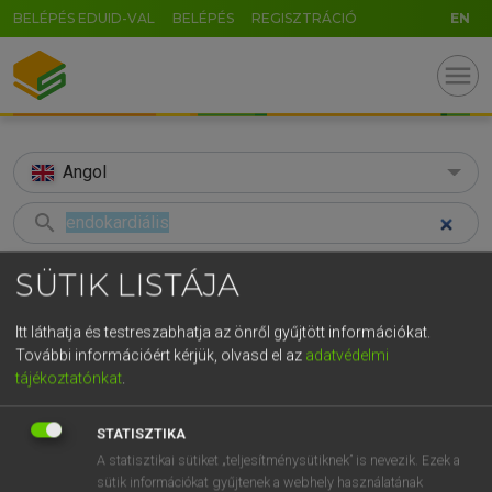
BELÉPÉS EDUID-VAL
BELÉPÉS
REGISZTRÁCIÓ
EN
menu
Angol
search
GR
KERESÉS
SÜTIK LISTÁJA
5
6
7
8
9
ö
ü
ó
TALÁLATOK
69 ms (1 db)
Itt láthatja és testreszabhatja az önről gyűjtött információkat.
r
t
z
u
i
o
p
ő
ú
További információért kérjük, olvasd el az
adatvédelmi
endokardiális
tájékoztatónkat
.
g
h
j
k
l
é
á
ű
Ω
Magyar−angol egyetemes nagyszótár
v
b
n
m
,
.
-
AltGr
STATISZTIKA
A statisztikai sütiket „teljesítménysütiknek” is nevezik. Ezek a
LÁZÁR A. PÉTER, VARGA GYÖRGY
sütik információkat gyűjtenek a webhely használatának