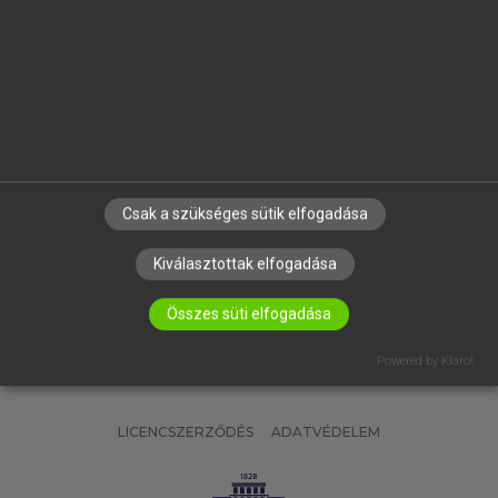
OKTATÁSI INTÉZMÉNYEKNEK
VÁLLALATI MEGOLDÁSOK
SÚGÓ
RÓLUNK
ELÉRHETŐSÉG
SÜTI BEÁLLÍTÁSOK
Csak a szükséges sütik elfogadása
IRATKOZZ FEL HÍRLEVELÜNKRE!
Kiválasztottak elfogadása
Összes süti elfogadása
Powered by Klaro!
LICENCSZERZŐDÉS
ADATVÉDELEM