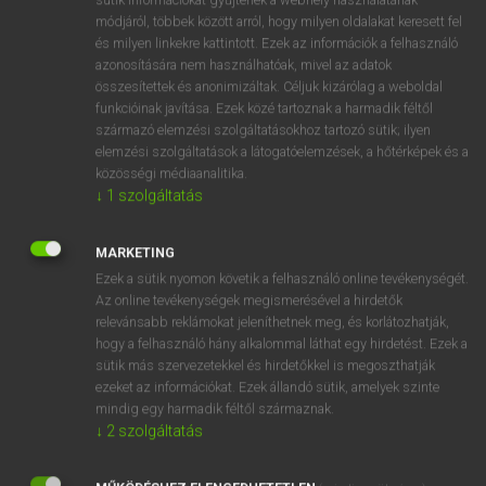
Magyar−angol egyetemes nagyszótár
arrow_forward_ios
módjáról, többek között arról, hogy milyen oldalakat keresett fel
és milyen linkekre kattintott. Ezek az információk a felhasználó
azonosítására nem használhatóak, mivel az adatok
összesítettek és anonimizáltak. Céljuk kizárólag a weboldal
funkcióinak javítása. Ezek közé tartoznak a harmadik féltől
származó elemzési szolgáltatásokhoz tartozó sütik; ilyen
elemzési szolgáltatások a látogatóelemzések, a hőtérképek és a
VAN ELŐFIZETÉSED?
közösségi médiaanalitika.
Van előfizetésem a teljes szócikk megtekintéséhez.
↓
1
szolgáltatás
BELÉPÉS
MARKETING
Ezek a sütik nyomon követik a felhasználó online tevékenységét.
Az online tevékenységek megismerésével a hirdetők
relevánsabb reklámokat jeleníthetnek meg, és korlátozhatják,
hogy a felhasználó hány alkalommal láthat egy hirdetést. Ezek a
sütik más szervezetekkel és hirdetőkkel is megoszthatják
ezeket az információkat. Ezek állandó sütik, amelyek szinte
NINCS ELŐFIZETÉSED?
mindig egy harmadik féltől származnak.
Nincs regisztrációm és előfizetésem. A szótár 2 órás,
↓
2
szolgáltatás
díjmentes próbaverziójának elindításához regisztrálok és
belépek
.