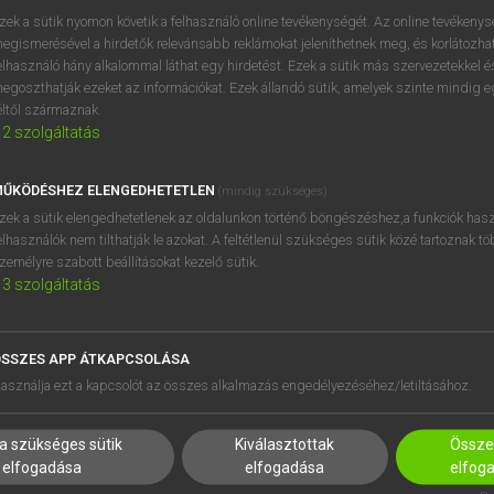
próbaverziójának elindítás
zek a sütik nyomon követik a felhasználó online tevékenységét. Az online tevékeny
BELÉPÉS
regisztrálok és
belépek
.
egismerésével a hirdetők relevánsabb reklámokat jeleníthetnek meg, és korlátozhat
elhasználó hány alkalommal láthat egy hirdetést. Ezek a sütik más szervezetekkel és
egoszthatják ezeket az információkat. Ezek állandó sütik, amelyek szinte mindig 
REGISZTRÁCIÓ
éltől származnak.
2
szolgáltatás
ŰKÖDÉSHEZ ELENGEDHETETLEN
(mindig szükséges)
zek a sütik elengedhetetlenek az oldalunkon történő böngészéshez,a funkciók hasz
elhasználók nem tilthatják le azokat. A feltétlenül szükséges sütik közé tartoznak t
zemélyre szabott beállításokat kezelő sütik.
3
szolgáltatás
SSZES APP ÁTKAPCSOLÁSA
HASZNÁLÓKNAK
SÚGÓ
asználja ezt a kapcsolót az összes alkalmazás engedélyezéséhez/letiltásához.
K
RÓLUNK
NTÉZMÉNYEKNEK
ELÉRHETŐSÉG
a szükséges sütik
Kiválasztottak
Összes
MEGOLDÁSOK
SÜTI BEÁLLÍTÁSOK
elfogadása
elfogadása
elfog