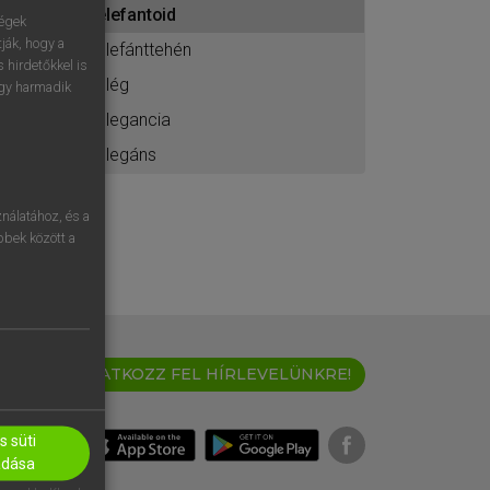
elefantoid
ához
ségek
ják, hogy a
elefánttehén
 hirdetőkkel is
elég
egy harmadik
elegancia
elegáns
nálatához, és a
öbbek között a
IRATKOZZ FEL HÍRLEVELÜNKRE!
 süti
adása