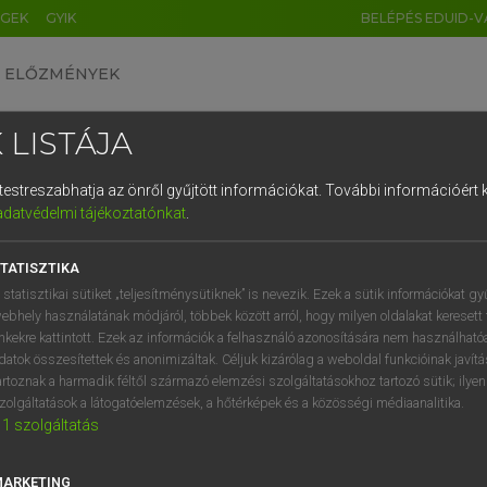
ÉGEK
GYIK
BELÉPÉS EDUID-V
ELŐZMÉNYEK
 LISTÁJA
és testreszabhatja az önről gyűjtött információkat.
További információért k
HU
DE
CN
FR
ES
IT
NL
RU
GR
adatvédelmi tájékoztatónkat
.
 A. PÉTER, VARGA GYÖRGY
1
2
3
4
5
6
7
8
9
yar−angol egyetemes nagyszótár
TATISZTIKA
q
w
e
r
t
z
u
i
 statisztikai sütiket „teljesítménysütiknek” is nevezik. Ezek a sütik információkat gy
ebhely használatának módjáról, többek között arról, hogy milyen oldalakat keresett 
a
s
d
f
g
h
j
k
l
é
inkekre kattintott. Ezek az információk a felhasználó azonosítására nem használható
datok összesítettek és anonimizáltak. Céljuk kizárólag a weboldal funkcióinak javít
í
y
x
c
v
b
n
m
,
.
artoznak a harmadik féltől származó elemzési szolgáltatásokhoz tartozó sütik; ilye
zolgáltatások a látogatóelemzések, a hőtérképek és a közösségi médiaanalitika.
VAN ELŐFIZETÉSED?
NINCS ELŐFIZETÉSED
1
szolgáltatás
előfizetésem a teljes szócikk
Nincs regisztrációm és előfiz
megtekintéséhez.
A szótár 2 órás, díjmente
MARKETING