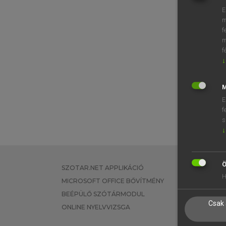
E
m
f
m
f
↓
M
E
f
s
↓
Ö
SZOTAR.NET APPLIKÁCIÓ
EGYÉNI FEL
H
MICROSOFT OFFICE BŐVÍTMÉNY
TANULÓKNA
BEÉPÜLŐ SZÓTÁRMODUL
OKTATÁSI I
Csak 
ONLINE NYELVVIZSGA
VÁLLALATI 