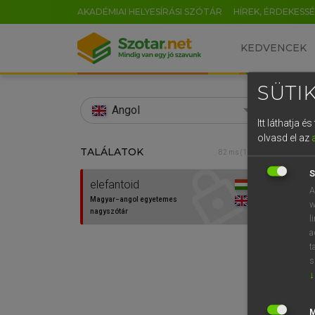
AKADÉMIAI HELYESÍRÁSI SZÓTÁR
HÍREK, ÉRDEKESS
KEDVENCEK
SÜTIK
search
Angol
Itt láthatja 
EN
olvasd el az
TALÁLATOK
LÁZÁR
82 ms (1 db)
0
Mag
S
elefantoid
A
Magyar−angol egyetemes
w
nagyszótár
l
a
t
s
↓
Van 