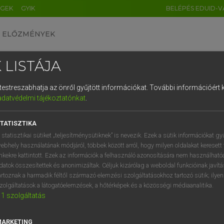
ÉGEK
GYIK
BELÉPÉS EDUID-V
ELŐZMÉNYEK
 LISTÁJA
és testreszabhatja az önről gyűjtött információkat.
További információért k
HU
DE
CN
FR
ES
IT
NL
RU
GR
adatvédelmi tájékoztatónkat
.
 A. PÉTER, VARGA GYÖRGY
1
2
3
4
5
6
7
8
9
yar−angol egyetemes nagyszótár
TATISZTIKA
q
w
e
r
t
z
u
i
 statisztikai sütiket „teljesítménysütiknek” is nevezik. Ezek a sütik információkat gy
ebhely használatának módjáról, többek között arról, hogy milyen oldalakat keresett 
a
s
d
f
g
h
j
k
l
é
inkekre kattintott. Ezek az információk a felhasználó azonosítására nem használható
datok összesítettek és anonimizáltak. Céljuk kizárólag a weboldal funkcióinak javít
í
y
x
c
v
b
n
m
,
.
artoznak a harmadik féltől származó elemzési szolgáltatásokhoz tartozó sütik; ilye
zolgáltatások a látogatóelemzések, a hőtérképek és a közösségi médiaanalitika.
VAN ELŐFIZETÉSED?
NINCS ELŐFIZETÉSED
1
szolgáltatás
előfizetésem a teljes szócikk
Nincs regisztrációm és előfiz
megtekintéséhez.
A szótár 2 órás, díjmente
MARKETING