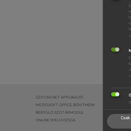
E
m
f
m
f
↓
M
E
f
s
↓
Ö
SZOTAR.NET APPLIKÁCIÓ
EGYÉNI FEL
H
MICROSOFT OFFICE BŐVÍTMÉNY
TANULÓKNA
BEÉPÜLŐ SZÓTÁRMODUL
OKTATÁSI I
Csak 
ONLINE NYELVVIZSGA
VÁLLALATI 