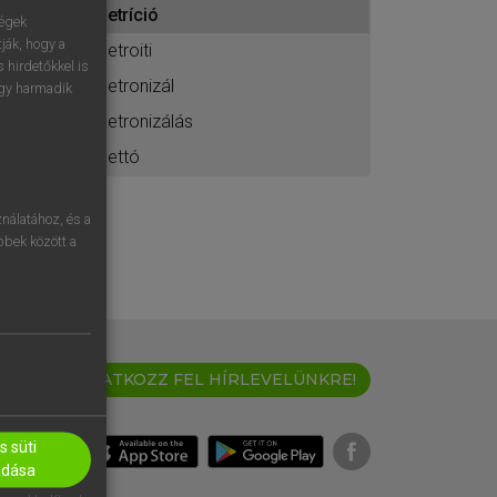
detríció
ához
ségek
ják, hogy a
detroiti
 hirdetőkkel is
detronizál
egy harmadik
detronizálás
dettó
nálatához, és a
öbbek között a
IRATKOZZ FEL HÍRLEVELÜNKRE!
 süti
adása