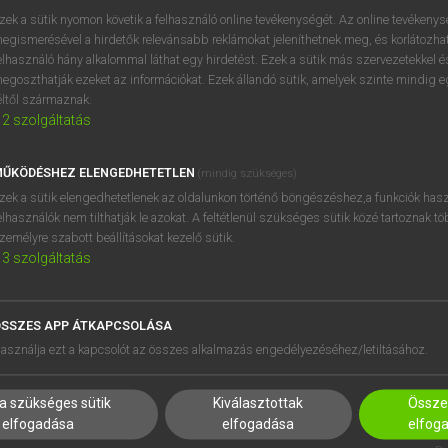
próbaverziójának elindítás
zek a sütik nyomon követik a felhasználó online tevékenységét. Az online tevékeny
BELÉPÉS
regisztrálok és
belépek
.
egismerésével a hirdetők relevánsabb reklámokat jeleníthetnek meg, és korlátozhat
elhasználó hány alkalommal láthat egy hirdetést. Ezek a sütik más szervezetekkel és
egoszthatják ezeket az információkat. Ezek állandó sütik, amelyek szinte mindig 
REGISZTRÁCIÓ
éltől származnak.
2
szolgáltatás
ŰKÖDÉSHEZ ELENGEDHETETLEN
(mindig szükséges)
zek a sütik elengedhetetlenek az oldalunkon történő böngészéshez,a funkciók hasz
elhasználók nem tilthatják le azokat. A feltétlenül szükséges sütik közé tartoznak t
zemélyre szabott beállításokat kezelő sütik.
3
szolgáltatás
SSZES APP ÁTKAPCSOLÁSA
HASZNÁLÓKNAK
SÚGÓ
asználja ezt a kapcsolót az összes alkalmazás engedélyezéséhez/letiltásához.
K
RÓLUNK
NTÉZMÉNYEKNEK
ELÉRHETŐSÉG
a szükséges sütik
Kiválasztottak
Összes
MEGOLDÁSOK
SÜTI BEÁLLÍTÁSOK
elfogadása
elfogadása
elfog