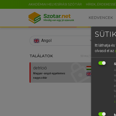
AKADÉMIAI HELYESÍRÁSI SZÓTÁR
HÍREK, ÉRDEKESS
KEDVENCEK
SÜTIK
search
Angol
Itt láthatja 
EN
olvasd el az
TALÁLATOK
LÁZÁR
59 ms (1 db)
0
Mag
S
detríció
A
Magyar−angol egyetemes
w
nagyszótár
l
a
t
s
↓
Van 