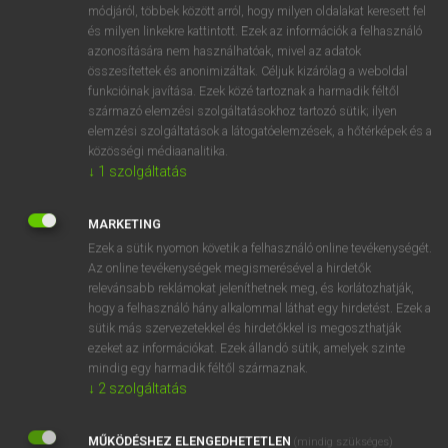
Magyar−angol egyetemes nagyszótár
módjáról, többek között arról, hogy milyen oldalakat keresett fel
és milyen linkekre kattintott. Ezek az információk a felhasználó
azonosítására nem használhatóak, mivel az adatok
összesítettek és anonimizáltak. Céljuk kizárólag a weboldal
funkcióinak javítása. Ezek közé tartoznak a harmadik féltől
származó elemzési szolgáltatásokhoz tartozó sütik; ilyen
elemzési szolgáltatások a látogatóelemzések, a hőtérképek és a
VAN ELŐFIZETÉSED?
közösségi médiaanalitika.
↓
1
szolgáltatás
Van előfizetésem a teljes szócikk megtekintéséhez.
BELÉPÉS
MARKETING
Ezek a sütik nyomon követik a felhasználó online tevékenységét.
Az online tevékenységek megismerésével a hirdetők
relevánsabb reklámokat jeleníthetnek meg, és korlátozhatják,
hogy a felhasználó hány alkalommal láthat egy hirdetést. Ezek a
sütik más szervezetekkel és hirdetőkkel is megoszthatják
ezeket az információkat. Ezek állandó sütik, amelyek szinte
NINCS ELŐFIZETÉSED?
mindig egy harmadik féltől származnak.
↓
2
szolgáltatás
Nincs regisztrációm és előfizetésem. A szótár 2 órás,
díjmentes próbaverziójának elindításához regisztrálok és
MŰKÖDÉSHEZ ELENGEDHETETLEN
belépek
.
(mindig szükséges)