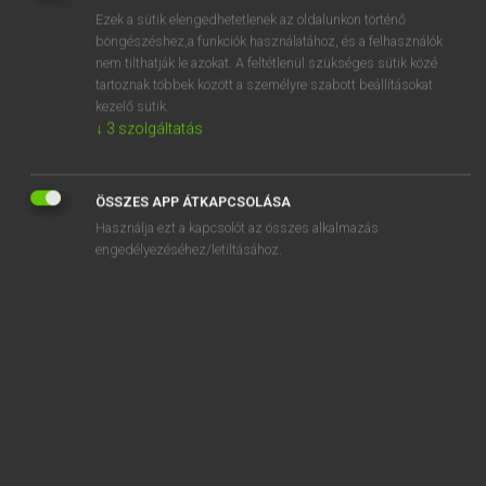
Ezek a sütik elengedhetetlenek az oldalunkon történő
REGISZTRÁCIÓ
böngészéshez,a funkciók használatához, és a felhasználók
nem tilthatják le azokat. A feltétlenül szükséges sütik közé
tartoznak többek között a személyre szabott beállításokat
kezelő sütik.
↓
3
szolgáltatás
Lázár A. Péter, Varga György
ÖSSZES APP ÁTKAPCSOLÁSA
MAGYAR−ANGOL EGYETEMES NAGYSZÓTÁR
Használja ezt a kapcsolót az összes alkalmazás
Kapcsolódó anyagok
engedélyezéséhez/letiltásához.
dahabija
Dahomey
dahomey-i
Daidalosz
daidaloszi
daikon