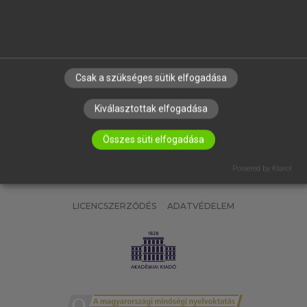
SÚGÓ
RÓLUNK
ELÉRHETŐSÉG
SÜTI BEÁLLÍTÁSOK
Csak a szükséges sütik elfogadása
IRATKOZZ FEL HÍRLEVELÜNKRE!
Kiválasztottak elfogadása
Összes süti elfogadása
Powered by Klaro!
LICENCSZERZŐDÉS
ADATVÉDELEM