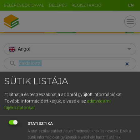
BELÉPÉS EDUID-VAL
BELÉPÉS
REGISZTRÁCIÓ
EN
menu
Angol
search
GR
KERESÉS
SÜTIK LISTÁJA
5
6
7
8
9
ö
ü
ó
TALÁLATOK
93 ms (1 db)
Itt láthatja és testreszabhatja az önről gyűjtött információkat.
r
t
z
u
i
o
p
ő
ú
További információért kérjük, olvasd el az
adatvédelmi
daidaloszi
tájékoztatónkat
.
g
h
j
k
l
é
á
ű
Ω
Magyar−angol egyetemes nagyszótár
v
b
n
m
,
.
-
AltGr
STATISZTIKA
A statisztikai sütiket „teljesítménysütiknek” is nevezik. Ezek a
LÁZÁR A. PÉTER, VARGA GYÖRGY
sütik információkat gyűjtenek a webhely használatának