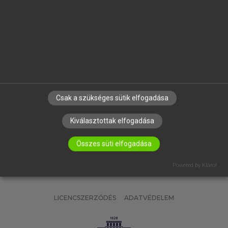
OKTATÁSI INTÉZMÉNYEKNEK
VÁLLALATI MEGOLDÁSOK
SÚGÓ
RÓLUNK
ELÉRHETŐSÉG
SÜTI BEÁLLÍTÁSOK
Csak a szükséges sütik elfogadása
IRATKOZZ FEL HÍRLEVELÜNKRE!
Kiválasztottak elfogadása
Összes süti elfogadása
Powered by Klaro!
LICENCSZERZŐDÉS
ADATVÉDELEM