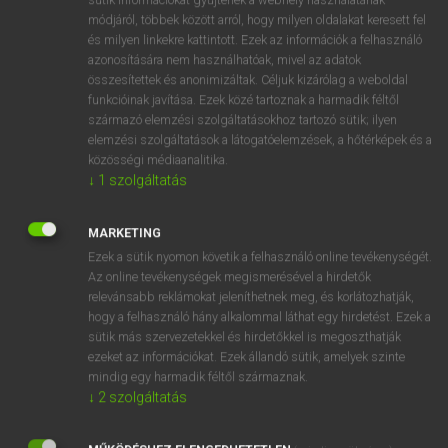
Magyar−angol egyetemes nagyszótár
arrow_forward_ios
módjáról, többek között arról, hogy milyen oldalakat keresett fel
és milyen linkekre kattintott. Ezek az információk a felhasználó
azonosítására nem használhatóak, mivel az adatok
összesítettek és anonimizáltak. Céljuk kizárólag a weboldal
funkcióinak javítása. Ezek közé tartoznak a harmadik féltől
származó elemzési szolgáltatásokhoz tartozó sütik; ilyen
elemzési szolgáltatások a látogatóelemzések, a hőtérképek és a
VAN ELŐFIZETÉSED?
közösségi médiaanalitika.
Van előfizetésem a teljes szócikk megtekintéséhez.
↓
1
szolgáltatás
BELÉPÉS
MARKETING
Ezek a sütik nyomon követik a felhasználó online tevékenységét.
Az online tevékenységek megismerésével a hirdetők
relevánsabb reklámokat jeleníthetnek meg, és korlátozhatják,
hogy a felhasználó hány alkalommal láthat egy hirdetést. Ezek a
sütik más szervezetekkel és hirdetőkkel is megoszthatják
ezeket az információkat. Ezek állandó sütik, amelyek szinte
NINCS ELŐFIZETÉSED?
mindig egy harmadik féltől származnak.
Nincs regisztrációm és előfizetésem. A szótár 2 órás,
↓
2
szolgáltatás
díjmentes próbaverziójának elindításához regisztrálok és
belépek
.