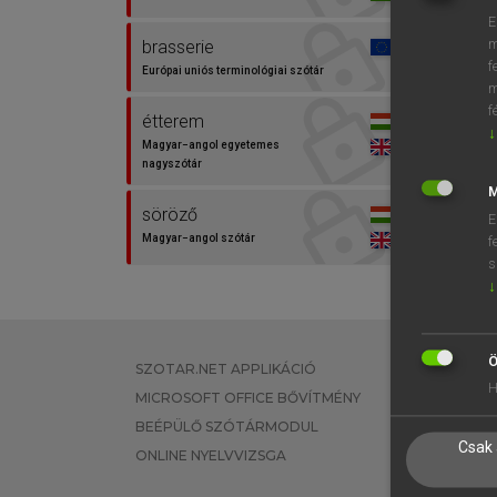
E
m
brasserie
f
Európai uniós terminológiai szótár
m
f
étterem
↓
Magyar−angol egyetemes
nagyszótár
M
söröző
E
Magyar−angol szótár
f
s
↓
szegélyez
Magyar−angol egyetemes
nagyszótár
Ö
SZOTAR.NET APPLIKÁCIÓ
EGYÉNI FEL
vendéglő
H
MICROSOFT OFFICE BŐVÍTMÉNY
TANULÓKNA
Magyar−angol egyetemes
BEÉPÜLŐ SZÓTÁRMODUL
OKTATÁSI I
nagyszótár
Csak 
ONLINE NYELVVIZSGA
VÁLLALATI 
Biertreber, getrocknet