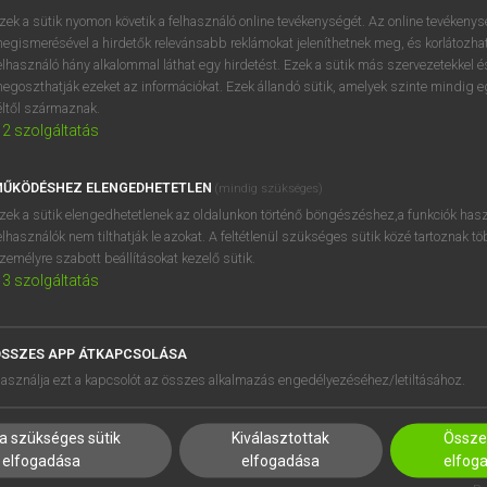
zek a sütik nyomon követik a felhasználó online tevékenységét. Az online tevékeny
egismerésével a hirdetők relevánsabb reklámokat jeleníthetnek meg, és korlátozhat
elhasználó hány alkalommal láthat egy hirdetést. Ezek a sütik más szervezetekkel és
egoszthatják ezeket az információkat. Ezek állandó sütik, amelyek szinte mindig 
éltől származnak.
2
szolgáltatás
ŰKÖDÉSHEZ ELENGEDHETETLEN
(mindig szükséges)
zek a sütik elengedhetetlenek az oldalunkon történő böngészéshez,a funkciók hasz
elhasználók nem tilthatják le azokat. A feltétlenül szükséges sütik közé tartoznak t
zemélyre szabott beállításokat kezelő sütik.
3
szolgáltatás
SSZES APP ÁTKAPCSOLÁSA
HASZNÁLÓKNAK
SÚGÓ
asználja ezt a kapcsolót az összes alkalmazás engedélyezéséhez/letiltásához.
K
RÓLUNK
NTÉZMÉNYEKNEK
ELÉRHETŐSÉG
a szükséges sütik
Kiválasztottak
Összes
MEGOLDÁSOK
SÜTI BEÁLLÍTÁSOK
elfogadása
elfogadása
elfog