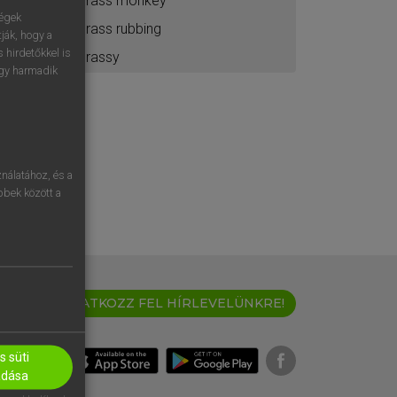
brass monkey
ségek
brass rubbing
ják, hogy a
 hirdetőkkel is
brassy
egy harmadik
nálatához, és a
öbbek között a
IRATKOZZ FEL HÍRLEVELÜNKRE!
 süti
adása