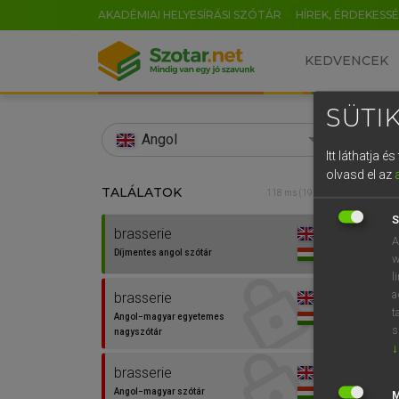
AKADÉMIAI HELYESÍRÁSI SZÓTÁR
HÍREK, ÉRDEKESS
KEDVENCEK
SÜTIK
search
Angol
Itt láthatja 
EN
olvasd el az
TALÁLATOK
Díjm
118 ms (19 db)
0
S
brasserie
brasse
A
Díjmentes angol szótár
w
l
a
brasserie
⚲ bras
t
Angol−magyar egyetemes
s
nagyszótár
↓
brasserie
Angol−magyar szótár