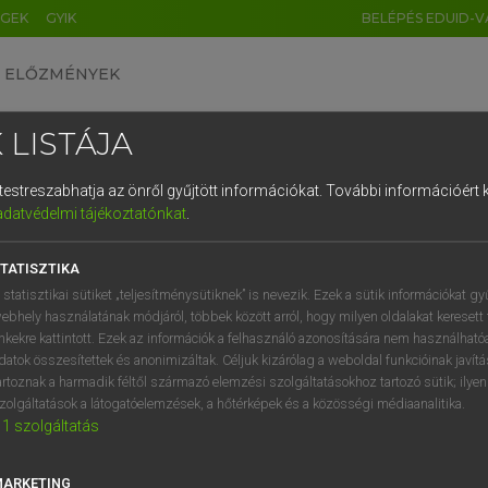
ÉGEK
GYIK
BELÉPÉS EDUID-V
ELŐZMÉNYEK
 LISTÁJA
és testreszabhatja az önről gyűjtött információkat.
További információért k
HU
DE
CN
FR
ES
IT
NL
RU
GR
adatvédelmi tájékoztatónkat
.
entes angol szótár
1
2
3
4
5
6
7
8
9
TATISZTIKA
fn
rie
söröző (hely)
q
w
e
r
t
z
u
i
 statisztikai sütiket „teljesítménysütiknek” is nevezik. Ezek a sütik információkat gy
ebhely használatának módjáról, többek között arról, hogy milyen oldalakat keresett 
a
s
d
f
g
h
j
k
l
é
inkekre kattintott. Ezek az információk a felhasználó azonosítására nem használható
datok összesítettek és anonimizáltak. Céljuk kizárólag a weboldal funkcióinak javít
serie
keresése szótárainkban
í
y
x
c
v
b
n
m
,
.
artoznak a harmadik féltől származó elemzési szolgáltatásokhoz tartozó sütik; ilye
zolgáltatások a látogatóelemzések, a hőtérképek és a közösségi médiaanalitika.
1
szolgáltatás
MARKETING