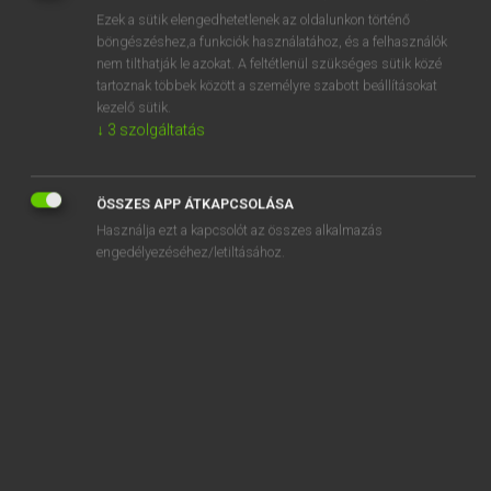
Ezek a sütik elengedhetetlenek az oldalunkon történő
REGISZTRÁCIÓ
böngészéshez,a funkciók használatához, és a felhasználók
nem tilthatják le azokat. A feltétlenül szükséges sütik közé
tartoznak többek között a személyre szabott beállításokat
kezelő sütik.
↓
3
szolgáltatás
Lázár A. Péter, Varga György
ÖSSZES APP ÁTKAPCSOLÁSA
MAGYAR−ANGOL EGYETEMES NAGYSZÓTÁR
Használja ezt a kapcsolót az összes alkalmazás
Kapcsolódó anyagok
engedélyezéséhez/letiltásához.
baglama
bagó
bagóleső
bagoly
bagolyalakúak
bagolyborsó