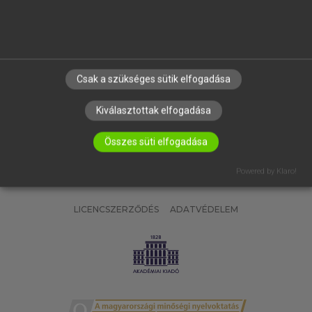
SÚGÓ
RÓLUNK
ELÉRHETŐSÉG
SÜTI BEÁLLÍTÁSOK
Csak a szükséges sütik elfogadása
IRATKOZZ FEL HÍRLEVELÜNKRE!
Kiválasztottak elfogadása
Összes süti elfogadása
Powered by Klaro!
LICENCSZERZŐDÉS
ADATVÉDELEM