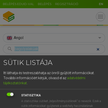
BELÉPÉS EDUID-VAL
BELÉPÉS
REGISZTRÁCIÓ
EN
menu
Angol
search
GR
KERESÉS
SÜTIK LISTÁJA
5
6
7
8
9
ö
ü
ó
TALÁLATOK
72 ms (1 db)
Itt láthatja és testreszabhatja az önről gyűjtött információkat.
r
t
z
u
i
o
p
ő
ú
További információért kérjük, olvasd el az
adatvédelmi
bagolyalakúak
tájékoztatónkat
.
g
h
j
k
l
é
á
ű
Ω
Magyar−angol egyetemes nagyszótár
v
b
n
m
,
.
-
AltGr
STATISZTIKA
A statisztikai sütiket „teljesítménysütiknek” is nevezik. Ezek a
LÁZÁR A. PÉTER, VARGA GYÖRGY
sütik információkat gyűjtenek a webhely használatának