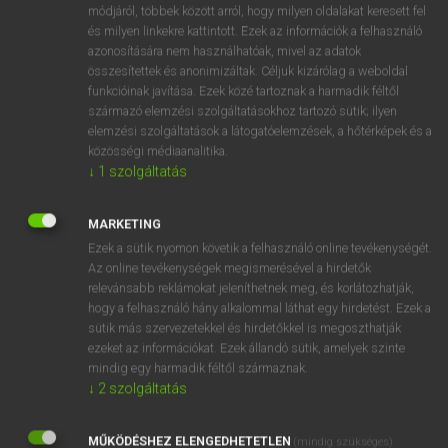
Magyar−angol egyetemes nagyszótár
módjáról, többek között arról, hogy milyen oldalakat keresett fel
és milyen linkekre kattintott. Ezek az információk a felhasználó
azonosítására nem használhatóak, mivel az adatok
összesítettek és anonimizáltak. Céljuk kizárólag a weboldal
funkcióinak javítása. Ezek közé tartoznak a harmadik féltől
származó elemzési szolgáltatásokhoz tartozó sütik; ilyen
elemzési szolgáltatások a látogatóelemzések, a hőtérképek és a
VAN ELŐFIZETÉSED?
közösségi médiaanalitika.
↓
1
szolgáltatás
Van előfizetésem a teljes szócikk megtekintéséhez.
BELÉPÉS
MARKETING
Ezek a sütik nyomon követik a felhasználó online tevékenységét.
Az online tevékenységek megismerésével a hirdetők
relevánsabb reklámokat jeleníthetnek meg, és korlátozhatják,
hogy a felhasználó hány alkalommal láthat egy hirdetést. Ezek a
sütik más szervezetekkel és hirdetőkkel is megoszthatják
ezeket az információkat. Ezek állandó sütik, amelyek szinte
NINCS ELŐFIZETÉSED?
mindig egy harmadik féltől származnak.
↓
2
szolgáltatás
Nincs regisztrációm és előfizetésem. A szótár 2 órás,
díjmentes próbaverziójának elindításához regisztrálok és
MŰKÖDÉSHEZ ELENGEDHETETLEN
belépek
.
(mindig szükséges)