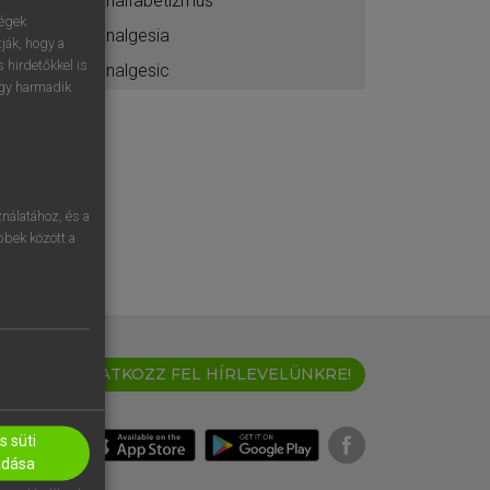
analfabetizmus
ségek
analgesia
ják, hogy a
 hirdetőkkel is
analgesic
egy harmadik
nálatához, és a
öbbek között a
IRATKOZZ FEL HÍRLEVELÜNKRE!
 süti
adása