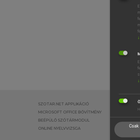
E
m
f
m
f
↓
M
E
f
s
↓
Ö
SZOTAR.NET APPLIKÁCIÓ
EGYÉNI FEL
H
MICROSOFT OFFICE BŐVÍTMÉNY
TANULÓKNA
BEÉPÜLŐ SZÓTÁRMODUL
OKTATÁSI I
Csak 
ONLINE NYELVVIZSGA
VÁLLALATI 