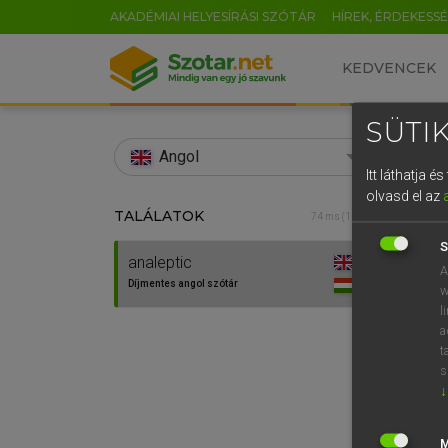
AKADÉMIAI HELYESÍRÁSI SZÓTÁR
HÍREK, ÉRDEKESS
KEDVENCEK
SÜTIK
search
Angol
Itt láthatja 
EN
olvasd el az
TALÁLATOK
Díjm
74 ms (1 db)
0
S
analeptic
analep
A
Díjmentes angol szótár
w
l
a
t
s
↓
⚲ anal