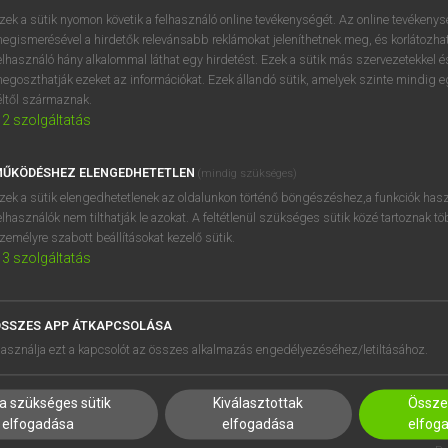
zek a sütik nyomon követik a felhasználó online tevékenységét. Az online tevékeny
egismerésével a hirdetők relevánsabb reklámokat jeleníthetnek meg, és korlátozhat
elhasználó hány alkalommal láthat egy hirdetést. Ezek a sütik más szervezetekkel és
egoszthatják ezeket az információkat. Ezek állandó sütik, amelyek szinte mindig 
éltől származnak.
2
szolgáltatás
ŰKÖDÉSHEZ ELENGEDHETETLEN
(mindig szükséges)
zek a sütik elengedhetetlenek az oldalunkon történő böngészéshez,a funkciók hasz
elhasználók nem tilthatják le azokat. A feltétlenül szükséges sütik közé tartoznak t
zemélyre szabott beállításokat kezelő sütik.
3
szolgáltatás
SSZES APP ÁTKAPCSOLÁSA
HASZNÁLÓKNAK
SÚGÓ
asználja ezt a kapcsolót az összes alkalmazás engedélyezéséhez/letiltásához.
K
RÓLUNK
NTÉZMÉNYEKNEK
ELÉRHETŐSÉG
a szükséges sütik
Kiválasztottak
Összes
MEGOLDÁSOK
SÜTI BEÁLLÍTÁSOK
elfogadása
elfogadása
elfog