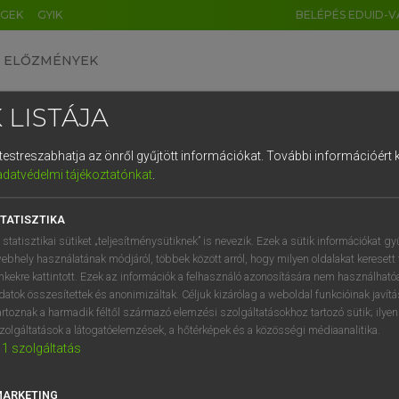
ÉGEK
GYIK
BELÉPÉS EDUID-V
ELŐZMÉNYEK
 LISTÁJA
és testreszabhatja az önről gyűjtött információkat.
További információért k
HU
DE
CN
FR
ES
IT
NL
RU
GR
adatvédelmi tájékoztatónkat
.
entes angol szótár
1
2
3
4
5
6
7
8
9
TATISZTIKA
mn
tic
frissítő
q
w
e
r
t
z
u
i
 statisztikai sütiket „teljesítménysütiknek” is nevezik. Ezek a sütik információkat gy
erősítő
ebhely használatának módjáról, többek között arról, hogy milyen oldalakat keresett 
a
s
d
f
g
h
j
k
l
é
inkekre kattintott. Ezek az információk a felhasználó azonosítására nem használható
fn
frissítő(szer)
datok összesítettek és anonimizáltak. Céljuk kizárólag a weboldal funkcióinak javít
í
y
x
c
v
b
n
m
,
.
artoznak a harmadik féltől származó elemzési szolgáltatásokhoz tartozó sütik; ilye
zolgáltatások a látogatóelemzések, a hőtérképek és a közösségi médiaanalitika.
1
szolgáltatás
eptic
keresése szótárainkban
MARKETING