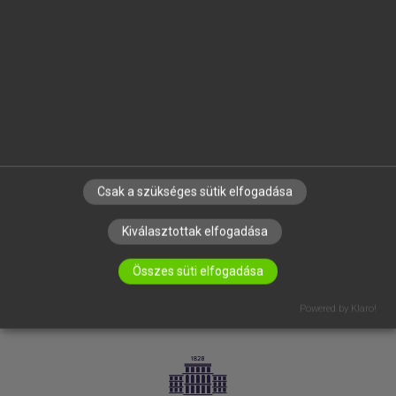
VÁLLALATI MEGOLDÁSOK
SÚGÓ
RÓLUNK
ELÉRHETŐSÉG
SÜTI BEÁLLÍTÁSOK
IRATKOZZ FEL HÍRLEVELÜNKRE!
Csak a szükséges sütik elfogadása
Kiválasztottak elfogadása
Összes süti elfogadása
Powered by Klaro!
LICENCSZERZŐDÉS
ADATVÉDELEM