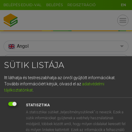
BELÉPÉS EDUID-VAL
BELÉPÉS
REGISZTRÁCIÓ
EN
menu
Angol
search
SÜTIK LISTÁJA
GR
KERESÉS
Itt láthatja és testreszabhatja az önről gyűjtött információkat.
5
6
7
8
9
ö
ü
ó
További információért kérjük, olvasd el az
adatvédelmi
TALÁLATOK
91 ms (26 db)
tájékoztatónkat
.
r
t
z
u
i
o
p
ő
ú
amiss
amiss
g
h
j
k
l
é
á
ű
Ω
STATISZTIKA
Díjmentes angol szótár
Angol−magyar egyetemes nagyszótár
A statisztikai sütiket „teljesítménysütiknek” is nevezik. Ezek a
v
b
n
m
,
.
-
AltGr
sütik információkat gyűjtenek a webhely használatának
módjáról, többek között arról, hogy milyen oldalakat keresett fel
Díjmentes angol szótár
arrow_forward_ios
és milyen linkekre kattintott. Ezek az információk a felhasználó