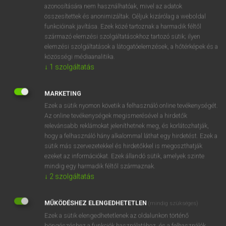
azonosítására nem használhatóak, mivel az adatok
hsz
amiss
rosszul
összesítettek és anonimizáltak. Céljuk kizárólag a weboldal
funkcióinak javítása. Ezek közé tartoznak a harmadik féltől
balul
származó elemzési szolgáltatásokhoz tartozó sütik; ilyen
fn
szerencsétlenség
elemzési szolgáltatások a látogatóelemzések, a hőtérképek és a
mn
rossz
közösségi médiaanalitika.
↓
1
szolgáltatás
⚲ amiss
keresése szótárainkban
MARKETING
Ezek a sütik nyomon követik a felhasználó online tevékenységét.
Az online tevékenységek megismerésével a hirdetők
relevánsabb reklámokat jeleníthetnek meg, és korlátozhatják,
hogy a felhasználó hány alkalommal láthat egy hirdetést. Ezek a
DÍJMENTES ANGOL SZÓTÁR
sütik más szervezetekkel és hirdetőkkel is megoszthatják
ezeket az információkat. Ezek állandó sütik, amelyek szinte
aminthogy
mindig egy harmadik féltől származnak.
↓
2
szolgáltatás
amióta
amire
MŰKÖDÉSHEZ ELENGEDHETETLEN
(mindig szükséges)
Amish
Ezek a sütik elengedhetetlenek az oldalunkon történő
böngészéshez,a funkciók használatához, és a felhasználók