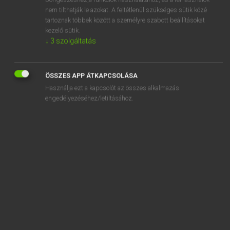
amiss
nem tilthatják le azokat. A feltétlenül szükséges sütik közé
ámít
tartoznak többek között a személyre szabott beállításokat
kezelő sütik.
ámítás
↓
3
szolgáltatás
amity
Amman
ÖSSZES APP ÁTKAPCSOLÁSA
Használja ezt a kapcsolót az összes alkalmazás
engedélyezéséhez/letiltásához.
SZOTAR.NET APPLIKÁCIÓ
MICROSOFT OFFICE BŐVÍTMÉNY
BEÉPÜLŐ SZÓTÁRMODUL
ONLINE NYELVVIZSGA
EGYÉNI FELHASZNÁLÓKNAK
TANULÓKNAK
OKTATÁSI INTÉZMÉNYEKNEK