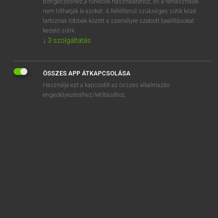
böngészéshez,a funkciók használatához, és a felhasználók
Amazon
nem tilthatják le azokat. A feltétlenül szükséges sütik közé
Amazonian
tartoznak többek között a személyre szabott beállításokat
kezelő sütik.
ámbár
↓
3
szolgáltatás
„
amazon
” szó hasonló kifejezései:
ÖSSZES APP ÁTKAPCSOLÁSA
SPORTOS ALAKÚ NŐ
MAGAS SPORTOS NŐ
Használja ezt a kapcsolót az összes alkalmazás
engedélyezéséhez/letiltásához.
SZOTAR.NET APPLIKÁCIÓ
MICROSOFT OFFICE BŐVÍTMÉNY
BEÉPÜLŐ SZÓTÁRMODUL
ONLINE NYELVVIZSGA
EGYÉNI FELHASZNÁLÓKNAK
TANULÓKNAK