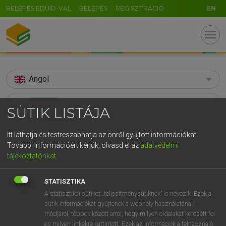
BELÉPÉS EDUID-VAL
BELÉPÉS
REGISZTRÁCIÓ
EN
menu
Angol
search
SÜTIK LISTÁJA
GR
KERESÉS
Itt láthatja és testreszabhatja az önről gyűjtött információkat.
5
6
7
8
9
ö
ü
ó
További információért kérjük, olvasd el az
adatvédelmi
TALÁLATOK
273 ms (346 db)
tájékoztatónkat
.
r
t
z
u
i
o
p
ő
ú
amazon
amazon
Amaz
g
h
j
k
l
é
á
ű
Ω
STATISZTIKA
Díjmentes angol szótár
Díjmentes angol szótár
Díjmente
A statisztikai sütiket „teljesítménysütiknek” is nevezik. Ezek a
v
b
n
m
,
.
-
AltGr
sütik információkat gyűjtenek a webhely használatának
módjáról, többek között arról, hogy milyen oldalakat keresett fel
Díjmentes angol szótár
arrow_forward_ios
és milyen linkekre kattintott. Ezek az információk a felhasználó