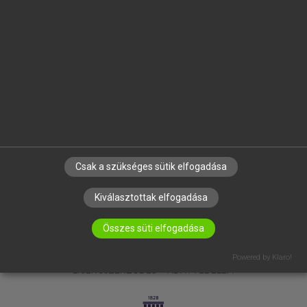
OKTATÁSI INTÉZMÉNYEKNEK
VÁLLALATI MEGOLDÁSOK
SÚGÓ
RÓLUNK
ELÉRHETŐSÉG
SÜTI BEÁLLÍTÁSOK
IRATKOZZ FEL HÍRLEVELÜNKRE!
Csak a szükséges sütik elfogadása
Kiválasztottak elfogadása
Összes süti elfogadása
Powered by Klaro!
LICENCSZERZŐDÉS
ADATVÉDELEM