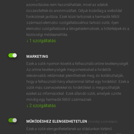
azonosítására nem használhatóak, mivel az adatok
fn
amazon
amazon
összesítettek és anonimizáltak. Céljuk kizárólag a weboldal
→
fn
(Singular)
Amazon
funkcióinak javítása. Ezek közé tartoznak a harmadik féltől
származó elemzési szolgáltatásokhoz tartozó sütik; ilyen
elemzési szolgáltatások a látogatóelemzések, a hőtérképek és a
közösségi médiaanalitika.
⚲ amazon
keresése szótárainkban
↓
1
szolgáltatás
MARKETING
Ezek a sütik nyomon követik a felhasználó online tevékenységét.
DÍJMENTES ANGOL SZÓTÁR
Az online tevékenységek megismerésével a hirdetők
relevánsabb reklámokat jeleníthetnek meg, és korlátozhatják,
amazed
hogy a felhasználó hány alkalommal láthat egy hirdetést. Ezek a
sütik más szervezetekkel és hirdetőkkel is megoszthatják
amazement
ezeket az információkat. Ezek állandó sütik, amelyek szinte
amazing
mindig egy harmadik féltől származnak.
↓
2
szolgáltatás
amazingly
amazon
MŰKÖDÉSHEZ ELENGEDHETETLEN
(mindig szükséges)
amazon
Ezek a sütik elengedhetetlenek az oldalunkon történő