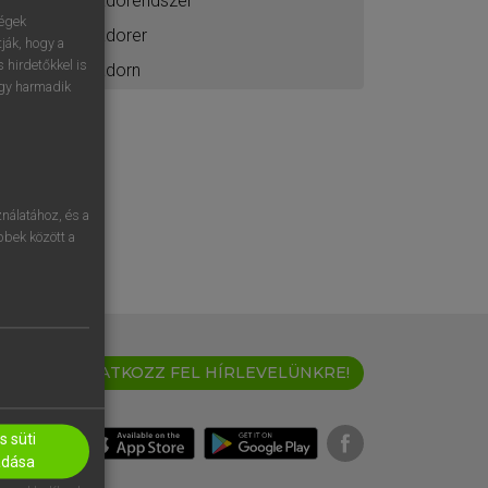
adórendszer
ségek
adorer
ják, hogy a
 hirdetőkkel is
adorn
egy harmadik
nálatához, és a
öbbek között a
IRATKOZZ FEL HÍRLEVELÜNKRE!
 süti
adása