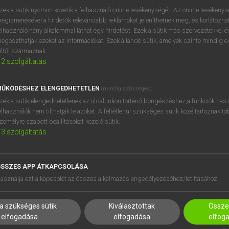
zek a sütik nyomon követik a felhasználó online tevékenységét. Az online tevékeny
egismerésével a hirdetők relevánsabb reklámokat jeleníthetnek meg, és korlátozhat
elhasználó hány alkalommal láthat egy hirdetést. Ezek a sütik más szervezetekkel és
egoszthatják ezeket az információkat. Ezek állandó sütik, amelyek szinte mindig 
éltől származnak.
2
szolgáltatás
ŰKÖDÉSHEZ ELENGEDHETETLEN
(mindig szükséges)
zek a sütik elengedhetetlenek az oldalunkon történő böngészéshez,a funkciók hasz
elhasználók nem tilthatják le azokat. A feltétlenül szükséges sütik közé tartoznak t
zemélyre szabott beállításokat kezelő sütik.
3
szolgáltatás
SSZES APP ÁTKAPCSOLÁSA
HASZNÁLÓKNAK
SÚGÓ
asználja ezt a kapcsolót az összes alkalmazás engedélyezéséhez/letiltásához.
K
RÓLUNK
NTÉZMÉNYEKNEK
ELÉRHETŐSÉG
a szükséges sütik
Kiválasztottak
Összes
MEGOLDÁSOK
SÜTI BEÁLLÍTÁSOK
elfogadása
elfogadása
elfog