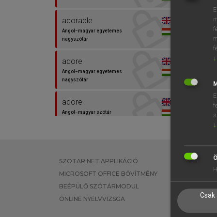
E
m
adorable
f
Angol−magyar egyetemes
m
nagyszótár
f
↓
adore
Angol−magyar egyetemes
nagyszótár
M
E
adore
f
Angol−magyar szótár
s
↓
adored
Angol−magyar egyetemes
nagyszótár
Ö
SZOTAR.NET APPLIKÁCIÓ
EGYÉNI FEL
H
MICROSOFT OFFICE BŐVÍTMÉNY
TANULÓKNA
ájtatosság
BEÉPÜLŐ SZÓTÁRMODUL
OKTATÁSI I
Magyar−angol egyetemes
Csak 
nagyszótár
ONLINE NYELVVIZSGA
VÁLLALATI 