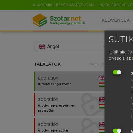
AKADÉMIAI HELYESÍRÁSI SZÓTÁR
HÍREK, ÉRDEKESS
KEDVENCEK
SÜTIK
search
Angol
Itt láthatja 
EN
olvasd el az
TALÁLATOK
Díjm
128 ms (30 db)
0
S
adoration
adora
A
Díjmentes angol szótár
w
l
a
adoration
t
Angol−magyar egyetemes
s
nagyszótár
↓
⚲ ado
adoration
Angol−magyar szótár