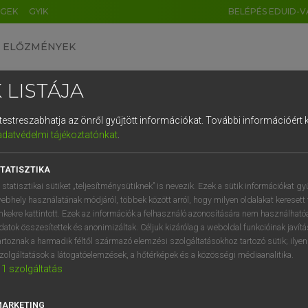
ÉGEK
GYIK
BELÉPÉS EDUID-V
ELŐZMÉNYEK
 LISTÁJA
és testreszabhatja az önről gyűjtött információkat.
További információért k
HU
DE
CN
FR
ES
IT
NL
RU
GR
adatvédelmi tájékoztatónkat
.
entes angol szótár
1
2
3
4
5
6
7
8
9
TATISZTIKA
fn
tion
imádás
q
w
e
r
t
z
u
i
 statisztikai sütiket „teljesítménysütiknek” is nevezik. Ezek a sütik információkat gy
rajongás
ebhely használatának módjáról, többek között arról, hogy milyen oldalakat keresett 
a
s
d
f
g
h
j
k
l
é
inkekre kattintott. Ezek az információk a felhasználó azonosítására nem használható
bálványozás
datok összesítettek és anonimizáltak. Céljuk kizárólag a weboldal funkcióinak javít
í
y
x
c
v
b
n
m
,
.
artoznak a harmadik féltől származó elemzési szolgáltatásokhoz tartozó sütik; ilye
zolgáltatások a látogatóelemzések, a hőtérképek és a közösségi médiaanalitika.
1
szolgáltatás
ration
keresése szótárainkban
MARKETING