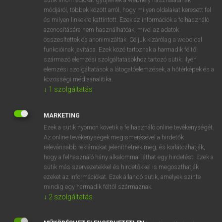
Magyar−angol egyetemes nagyszótár
arrow_forward_ios
módjáról, többek között arról, hogy milyen oldalakat keresett fel
és milyen linkekre kattintott. Ezek az információk a felhasználó
azonosítására nem használhatóak, mivel az adatok
összesítettek és anonimizáltak. Céljuk kizárólag a weboldal
funkcióinak javítása. Ezek közé tartoznak a harmadik féltől
származó elemzési szolgáltatásokhoz tartozó sütik; ilyen
elemzési szolgáltatások a látogatóelemzések, a hőtérképek és a
VAN ELŐFIZETÉSED?
közösségi médiaanalitika.
Van előfizetésem a teljes szócikk megtekintéséhez.
↓
1
szolgáltatás
BELÉPÉS
MARKETING
Ezek a sütik nyomon követik a felhasználó online tevékenységét.
Az online tevékenységek megismerésével a hirdetők
relevánsabb reklámokat jeleníthetnek meg, és korlátozhatják,
hogy a felhasználó hány alkalommal láthat egy hirdetést. Ezek a
sütik más szervezetekkel és hirdetőkkel is megoszthatják
ezeket az információkat. Ezek állandó sütik, amelyek szinte
NINCS ELŐFIZETÉSED?
mindig egy harmadik féltől származnak.
Nincs regisztrációm és előfizetésem. A szótár 2 órás,
↓
2
szolgáltatás
díjmentes próbaverziójának elindításához regisztrálok és
belépek
.