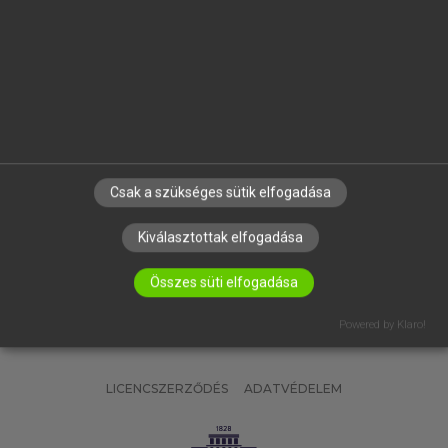
OKTATÁSI INTÉZMÉNYEKNEK
VÁLLALATI MEGOLDÁSOK
SÚGÓ
RÓLUNK
ELÉRHETŐSÉG
SÜTI BEÁLLÍTÁSOK
Csak a szükséges sütik elfogadása
IRATKOZZ FEL HÍRLEVELÜNKRE!
Kiválasztottak elfogadása
Összes süti elfogadása
Powered by Klaro!
LICENCSZERZŐDÉS
ADATVÉDELEM