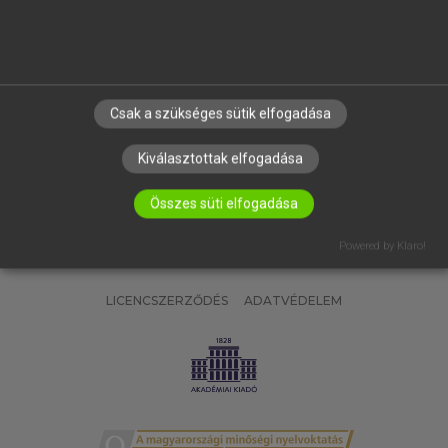
SÚGÓ
RÓLUNK
ELÉRHETŐSÉG
SÜTI BEÁLLÍTÁSOK
Csak a szükséges sütik elfogadása
IRATKOZZ FEL HÍRLEVELÜNKRE!
Kiválasztottak elfogadása
Összes süti elfogadása
Powered by Klaro!
LICENCSZERZŐDÉS
ADATVÉDELEM