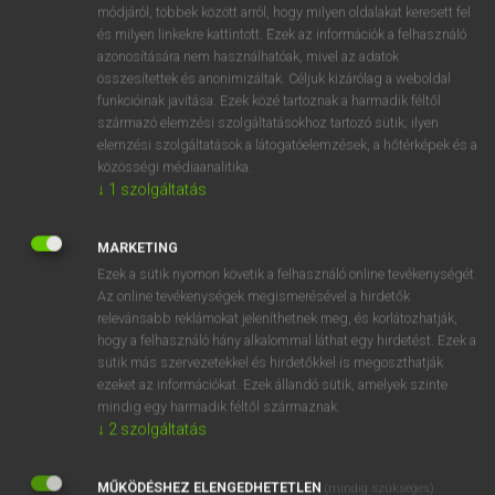
Magyar−angol egyetemes nagyszótár
arrow_forward_ios
módjáról, többek között arról, hogy milyen oldalakat keresett fel
és milyen linkekre kattintott. Ezek az információk a felhasználó
azonosítására nem használhatóak, mivel az adatok
összesítettek és anonimizáltak. Céljuk kizárólag a weboldal
funkcióinak javítása. Ezek közé tartoznak a harmadik féltől
származó elemzési szolgáltatásokhoz tartozó sütik; ilyen
elemzési szolgáltatások a látogatóelemzések, a hőtérképek és a
VAN ELŐFIZETÉSED?
közösségi médiaanalitika.
↓
1
szolgáltatás
Van előfizetésem a teljes szócikk megtekintéséhez.
BELÉPÉS
MARKETING
Ezek a sütik nyomon követik a felhasználó online tevékenységét.
Az online tevékenységek megismerésével a hirdetők
relevánsabb reklámokat jeleníthetnek meg, és korlátozhatják,
hogy a felhasználó hány alkalommal láthat egy hirdetést. Ezek a
sütik más szervezetekkel és hirdetőkkel is megoszthatják
ezeket az információkat. Ezek állandó sütik, amelyek szinte
NINCS ELŐFIZETÉSED?
mindig egy harmadik féltől származnak.
↓
2
szolgáltatás
Nincs regisztrációm és előfizetésem. A szótár 2 órás,
díjmentes próbaverziójának elindításához regisztrálok és
MŰKÖDÉSHEZ ELENGEDHETETLEN
belépek
.
(mindig szükséges)