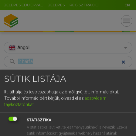
BELÉPÉS EDUID-VAL
BELÉPÉS
REGISZTRÁCIÓ
EN
menu
Angol
search
GR
KERESÉS
SÜTIK LISTÁJA
5
6
7
8
9
ö
ü
ó
TALÁLATOK
35 ms (2 db)
Itt láthatja és testreszabhatja az önről gyűjtött információkat.
r
t
z
u
i
o
p
ő
ú
További információért kérjük, olvasd el az
adatvédelmi
ír hárfa
Irish harp
tájékoztatónkat
.
g
h
j
k
l
é
á
ű
Ω
Magyar−angol egyetemes nagyszótár
Angol−magyar egyetemes nagysz
v
b
n
m
,
.
-
AltGr
STATISZTIKA
A statisztikai sütiket „teljesítménysütiknek” is nevezik. Ezek a
LÁZÁR A. PÉTER, VARGA GYÖRGY
sütik információkat gyűjtenek a webhely használatának