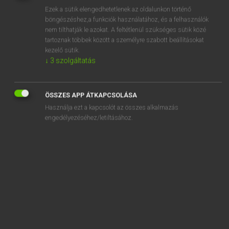
Ezek a sütik elengedhetetlenek az oldalunkon történő
REGISZTRÁCIÓ
böngészéshez,a funkciók használatához, és a felhasználók
nem tilthatják le azokat. A feltétlenül szükséges sütik közé
tartoznak többek között a személyre szabott beállításokat
kezelő sütik.
↓
3
szolgáltatás
Lázár A. Péter, Varga György
ÖSSZES APP ÁTKAPCSOLÁSA
MAGYAR−ANGOL EGYETEMES NAGYSZÓTÁR
Használja ezt a kapcsolót az összes alkalmazás
Kapcsolódó anyagok
engedélyezéséhez/letiltásához.
irgalmaz
irgalom
irha
irhabunda
ír hárfa
írható CD