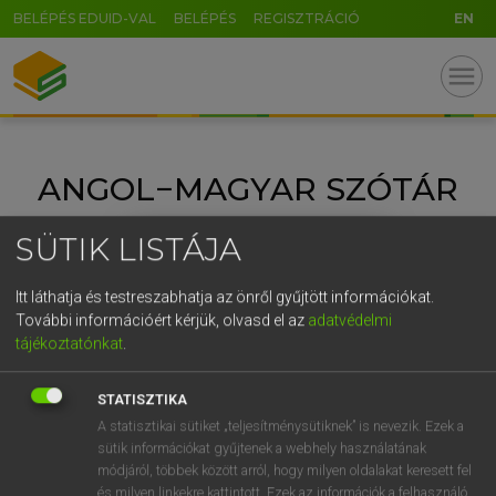
BELÉPÉS EDUID-VAL
BELÉPÉS
REGISZTRÁCIÓ
EN
GR
menu
5
6
7
8
9
ö
ü
ó
r
t
z
u
i
o
p
ő
ú
ANGOL−MAGYAR SZÓTÁR
g
h
j
k
l
é
á
ű
Ω
v
b
n
m
,
.
-
AltGr
SÜTIK LISTÁJA
Itt láthatja és testreszabhatja az önről gyűjtött információkat.
További információért kérjük, olvasd el az
adatvédelmi
tájékoztatónkat
.
STATISZTIKA
A statisztikai sütiket „teljesítménysütiknek” is nevezik. Ezek a
sütik információkat gyűjtenek a webhely használatának
módjáról, többek között arról, hogy milyen oldalakat keresett fel
és milyen linkekre kattintott. Ezek az információk a felhasználó