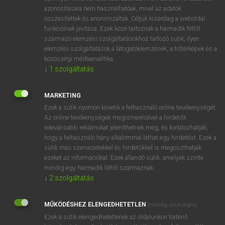
azonosítására nem használhatóak, mivel az adatok
összesítettek és anonimizáltak. Céljuk kizárólag a weboldal
funkcióinak javítása. Ezek közé tartoznak a harmadik féltől
származó elemzési szolgáltatásokhoz tartozó sütik; ilyen
elemzési szolgáltatások a látogatóelemzések, a hőtérképek és a
közösségi médiaanalitika.
SZÓTÁR LEÍRÁSA
↓
1
szolgáltatás
Az ANGOL–MAGYAR SZÓTÁR 60 000 szócikket és 625 000
MARKETING
szótári adatot tartalmaz. A szótári adatbázis évente
Ezek a sütik nyomon követik a felhasználó online tevékenységét.
rendszeresen és folyamatosan frissül, különös figyelemmel
Az online tevékenységek megismerésével a hirdetők
az új szavakra és kifejezésekre. Az angol címszavakhoz
relevánsabb reklámokat jeleníthetnek meg, és korlátozhatják,
tartozó brit kiejtés az online kiadás használatakor
hogy a felhasználó hány alkalommal láthat egy hirdetést. Ezek a
meghallgatható, többszöri ismétléssel elsajátítható. Közép-
sütik más szervezetekkel és hirdetőkkel is megoszthatják
és felsőfokú nyelvvizsgára készülőknek, fordítóknak,
ezeket az információkat. Ezek állandó sütik, amelyek szinte
mindig egy harmadik féltől származnak.
nyelvtanároknak a nyelv magas szintű megismeréséhez
↓
2
szolgáltatás
ajánlott. A szótár a szövegtől tipográfiailag elkülönített nyelvi
tanácsokkal járul hozzá a magyar anyanyelvűek minél
magabiztosabb angol nyelvtudásához. A szótár
MŰKÖDÉSHEZ ELENGEDHETETLEN
(mindig szükséges)
főszerkesztője Magay Tamás, a magyar szótárírás
Ezek a sütik elengedhetetlenek az oldalunkon történő