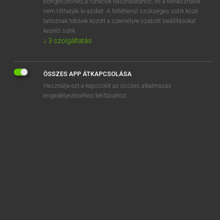
böngészéshez,a funkciók használatához, és a felhasználók
ajánlott. A szótár főszerkesztői: Lázár A. Péter lexikográfus,
nem tilthatják le azokat. A feltétlenül szükséges sütik közé
nyelvész, az ELTE adjunktusa, valamint Varga György, az
tartoznak többek között a személyre szabott beállításokat
kezelő sütik.
ELTE korábbi tanára, nyelvoktatási és nyelvvizsgáztatási
↓
3
szolgáltatás
szakértő.
ÖSSZES APP ÁTKAPCSOLÁSA
Használja ezt a kapcsolót az összes alkalmazás
engedélyezéséhez/letiltásához.
SZOTAR.NET APPLIKÁCIÓ
MICROSOFT OFFICE BŐVÍTMÉNY
BEÉPÜLŐ SZÓTÁRMODUL
ONLINE NYELVVIZSGA
EGYÉNI FELHASZNÁLÓKNAK
TANULÓKNAK