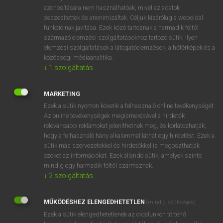
azonosítására nem használhatóak, mivel az adatok
összesítettek és anonimizáltak. Céljuk kizárólag a weboldal
funkcióinak javítása. Ezek közé tartoznak a harmadik féltől
származó elemzési szolgáltatásokhoz tartozó sütik; ilyen
elemzési szolgáltatások a látogatóelemzések, a hőtérképek és a
közösségi médiaanalitika.
↓
1
szolgáltatás
SZÓTÁR LEÍRÁSA
MARKETING
Az ANGOL–MAGYAR EGYETEMES NAGYSZÓTÁR 100 000
Ezek a sütik nyomon követik a felhasználó online tevékenységét.
szócikket és 600 000 szótári adatot tartalmaz. A szótári
Az online tevékenységek megismerésével a hirdetők
adatbázis rendszeresen frissül, különös figyelemmel az új
relevánsabb reklámokat jeleníthetnek meg, és korlátozhatják,
hogy a felhasználó hány alkalommal láthat egy hirdetést. Ezek a
szavakra és kifejezésekre, ideértve a szakszavakat,
sütik más szervezetekkel és hirdetőkkel is megoszthatják
továbbá a brit, amerikai és ausztrál angol különbségeit is. Az
ezeket az információkat. Ezek állandó sütik, amelyek szinte
újonnan keletkező címszavak, az új jelentések és a
mindig egy harmadik féltől származnak.
naprakész nyelvi információk, változások folyamatosan
↓
2
szolgáltatás
épülnek be a szótári anyagba. A magyar szavak írása követi
a legfrissebb helyesírási szabályzat ajánlásait és változásait.
MŰKÖDÉSHEZ ELENGEDHETETLEN
(mindig szükséges)
Közép- és felsőfokú nyelvvizsgára készülőknek, fordítóknak,
Ezek a sütik elengedhetetlenek az oldalunkon történő
nyelvtanároknak a nyelv magas szintű megismeréséhez