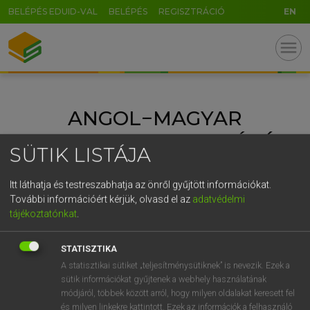
BELÉPÉS EDUID-VAL
BELÉPÉS
REGISZTRÁCIÓ
EN
GR
menu
5
6
7
8
9
ö
ü
ó
r
t
z
u
i
o
p
ő
ú
ANGOL−MAGYAR
g
h
j
k
l
é
á
ű
Ω
EGYETEMES NAGYSZÓTÁR
v
b
n
m
,
.
-
AltGr
SÜTIK LISTÁJA
Itt láthatja és testreszabhatja az önről gyűjtött információkat.
További információért kérjük, olvasd el az
adatvédelmi
tájékoztatónkat
.
STATISZTIKA
A statisztikai sütiket „teljesítménysütiknek” is nevezik. Ezek a
sütik információkat gyűjtenek a webhely használatának
módjáról, többek között arról, hogy milyen oldalakat keresett fel
és milyen linkekre kattintott. Ezek az információk a felhasználó