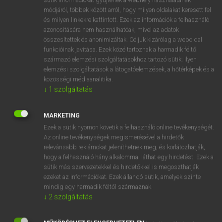
Angol−magyar szótár
módjáról, többek között arról, hogy milyen oldalakat keresett fel
és milyen linkekre kattintott. Ezek az információk a felhasználó
azonosítására nem használhatóak, mivel az adatok
összesítettek és anonimizáltak. Céljuk kizárólag a weboldal
funkcióinak javítása. Ezek közé tartoznak a harmadik féltől
származó elemzési szolgáltatásokhoz tartozó sütik; ilyen
elemzési szolgáltatások a látogatóelemzések, a hőtérképek és a
VAN ELŐFIZETÉSED?
közösségi médiaanalitika.
Van előfizetésem a teljes szócikk megtekintéséhez.
↓
1
szolgáltatás
BELÉPÉS
MARKETING
Ezek a sütik nyomon követik a felhasználó online tevékenységét.
Az online tevékenységek megismerésével a hirdetők
relevánsabb reklámokat jeleníthetnek meg, és korlátozhatják,
hogy a felhasználó hány alkalommal láthat egy hirdetést. Ezek a
sütik más szervezetekkel és hirdetőkkel is megoszthatják
ezeket az információkat. Ezek állandó sütik, amelyek szinte
NINCS ELŐFIZETÉSED?
mindig egy harmadik féltől származnak.
Nincs regisztrációm és előfizetésem. A szótár 2 órás,
↓
2
szolgáltatás
díjmentes próbaverziójának elindításához regisztrálok és
belépek
.