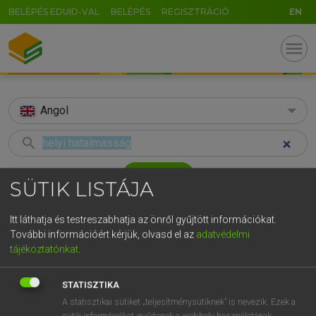
BELÉPÉS EDUID-VAL
BELÉPÉS
REGISZTRÁCIÓ
EN
menu
Angol
search
GR
KERESÉS
SÜTIK LISTÁJA
5
6
7
8
9
ö
ü
ó
TALÁLATOK
51 ms (1 db)
Itt láthatja és testreszabhatja az önről gyűjtött információkat.
r
t
z
u
i
o
p
ő
ú
További információért kérjük, olvasd el az
adatvédelmi
kingmaker
tájékoztatónkat
.
g
h
j
k
l
é
á
ű
Ω
Angol−magyar szótár
v
b
n
m
,
.
-
AltGr
STATISZTIKA
MAGAY TAMÁS
A statisztikai sütiket „teljesítménysütiknek” is nevezik. Ezek a
sütik információkat gyűjtenek a webhely használatának