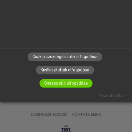
OKTATÁSI INTÉZMÉNYEKNEK
VÁLLALATI MEGOLDÁSOK
SÚGÓ
RÓLUNK
ELÉRHETŐSÉG
SÜTI BEÁLLÍTÁSOK
Csak a szükséges sütik elfogadása
IRATKOZZ FEL HÍRLEVELÜNKRE!
Kiválasztottak elfogadása
Összes süti elfogadása
Powered by Klaro!
LICENCSZERZŐDÉS
ADATVÉDELEM