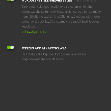
MŰKÖDÉSHEZ ELENGEDHETETLEN
(mindig szükséges)
Ezek a sütik elengedhetetlenek az oldalunkon történő
REGISZTRÁCIÓ
böngészéshez,a funkciók használatához, és a felhasználók
nem tilthatják le azokat. A feltétlenül szükséges sütik közé
tartoznak többek között a személyre szabott beállításokat
kezelő sütik.
↓
3
szolgáltatás
Magay Tamás
ANGOL−MAGYAR SZÓTÁR
ÖSSZES APP ÁTKAPCSOLÁSA
Kapcsolódó anyagok
Használja ezt a kapcsolót az összes alkalmazás
engedélyezéséhez/letiltásához.
kingdom
kingfisher
King James Version
kingly
kingmaker
kingpin